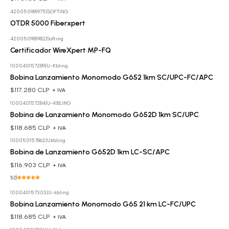
420050981975
|
SOFTING
Cotizar
OTDR 5000 Fiberxpert
420050981982
|
Softing
Cotizar
Certificador WireXpert MP-FQ
100040157289
|
U-Kbling
Bobina Lanzamiento Monomodo G652 1km SC/UPC-FC/APC
$117.280 CLP
+ IVA
100040157284
|
U-KBLING
Bobina de Lanzamiento Monomodo G652D 1km SC/UPC
$118.685 CLP
+ IVA
100050157862
|
Ukbling
Bobina de Lanzamiento G652D 1km LC-SC/APC
$116.903 CLP
+ IVA
5.0
100040157303
|
U-kbling
Bobina Lanzamiento Monomodo G65 21 km LC-FC/UPC
$118.685 CLP
+ IVA