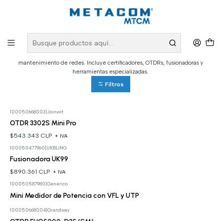
Inicio
PRODUCTOS
Instrumentos
Instrumentos
Encuentra los instrumentos que necesitas para la instalación, certificación y
mantenimiento de redes. Incluye certificadores, OTDRs, fusionadoras y
herramientas especializadas.
Filtros
100050668003
|
Joinwit
OTDR 3302S Mini Pro
$543.343 CLP
+ IVA
100050477960
|
UKBLING
Fusionadora UK99
$890.361 CLP
+ IVA
100050587980
|
Generico
Cotizar
Mini Medidor de Potencia con VFL y UTP
100050668004
|
Grandway
Cotizar