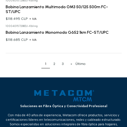
100040157286
|
U-Kbling
Bobina Lanzamiento Multimodo OM3 50/125 500m FC-
ST/UPC
$118.495 CLP
+ IVA
100040157288
|
U-Kbling
Bobina Lanzamiento Monomodo G652 1km FC-ST/UPC
$118.685 CLP
+ IVA
1
2
3
»
Último
Soluciones en Fibra Óptica y Conectividad Profesional
Con más de 40 años de experiencia, Metacom ofrece productos, servicios y
certificaciones líderes en telecomunicaciones, redes y cableado estructurado.
Somos especialistas en soluciones integrales de fibra óptica para hogares,