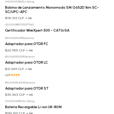
100050157859
|
U-Kbling
Bobina de Lanzamiento Monomodo SM G652D 1km SC-
SC/UPC-APC
$115.313 CLP
+ IVA
420050981972
|
SOFTING
Cotizar
Certificador WireXpert 500 - CAT6/6A
850041092399
|
Genérico
Adaptador para OTDR FC
$20.955 CLP
+ IVA
850041092359
|
Genérico
Adaptador para OTDR LC
$21.349 CLP
+ IVA
5.0
850041092400
|
Genérico
Adaptador para OTDR ST
$30.363 CLP
+ IVA
100050147850
|
U-Kbling
Bateria Recargable Li-ion UK-80M
$196.100 CLP
+ IVA