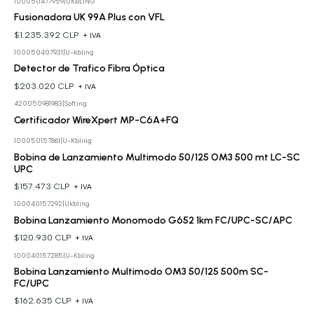
100050477959
|
UKBLING
Fusionadora UK 99A Plus con VFL
$1.235.392 CLP
+ IVA
100050407931
|
U-kbling
Detector de Trafico Fibra Óptica
$203.020 CLP
+ IVA
420050981983
|
Softing
Cotizar
Certificador WireXpert MP-C6A+FQ
100050157861
|
U-Kbling
Bobina de Lanzamiento Multimodo 50/125 OM3 500 mt LC-SC
UPC
$157.473 CLP
+ IVA
100040157292
|
Ukbling
Bobina Lanzamiento Monomodo G652 1km FC/UPC-SC/APC
$120.930 CLP
+ IVA
100040157285
|
U-Kbling
Bobina Lanzamiento Multimodo OM3 50/125 500m SC-
FC/UPC
$162.635 CLP
+ IVA