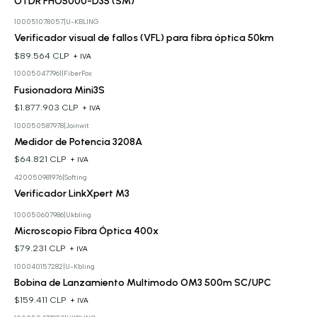
OTDR FHO5000-D35 (SM)
100051078057
|
U-KBLING
Verificador visual de fallos (VFL) para fibra óptica 50km
$89.564 CLP
+ IVA
100050477961
|
FiberFox
Fusionadora Mini3S
$1.877.903 CLP
+ IVA
100050587978
|
Joinwit
Medidor de Potencia 3208A
$64.821 CLP
+ IVA
420050981976
|
Softing
Cotizar
Verificador LinkXpert M3
100050607986
|
Ukbling
Microscopio Fibra Óptica 400x
$79.231 CLP
+ IVA
100040157282
|
U-Kbling
Bobina de Lanzamiento Multimodo OM3 500m SC/UPC
$159.411 CLP
+ IVA