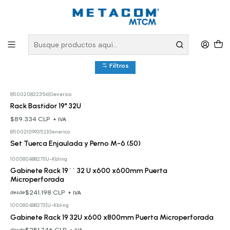
Inicio
PRODUCTOS
Conectividad Organizada
Gabinetes y Racks
Gabinetes 32U
Gabinetes 32U
Filtros
850020822356
|
Generico
Rack Bastidor 19" 32U
$89.334 CLP
+ IVA
850021099352
|
Generico
Cotizar
Set Tuerca Enjaulada y Perno M-6 (50)
100080488271
|
U-Kbling
Gabinete Rack 19´´ 32 U x600 x600mm Puerta
Microperforada
$241.198 CLP
desde
+ IVA
100080488273
|
U-Kbling
Gabinete Rack 19 32U x600 x800mm Puerta Microperforada
$251.746 CLP
desde