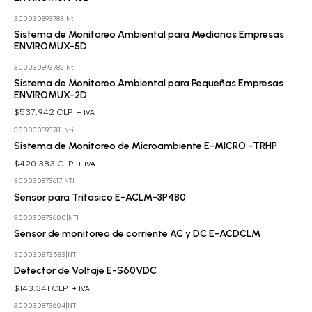
300030893783
|
Nti
Cotizar
Sistema de Monitoreo Ambiental para Medianas Empresas
ENVIROMUX-5D
300030893782
|
Nti
Sistema de Monitoreo Ambiental para Pequeñas Empresas
ENVIROMUX-2D
$537.942 CLP
+ IVA
300030893781
|
Nti
Sistema de Monitoreo de Microambiente E-MICRO -TRHP
$420.383 CLP
+ IVA
300030873617
|
NTI
Cotizar
Sensor para Trifasico E-ACLM-3P480
300030873600
|
NTI
Cotizar
Sensor de monitoreo de corriente AC y DC E-ACDCLM
300030873583
|
NTI
Detector de Voltaje E-S60VDC
$143.341 CLP
+ IVA
300030873604
|
NTI