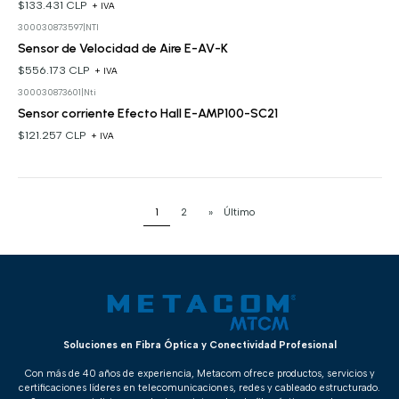
$133.431 CLP
+ IVA
300030873597
|
NTI
Sensor de Velocidad de Aire E-AV-K
$556.173 CLP
+ IVA
300030873601
|
Nti
Sensor corriente Efecto Hall E-AMP100-SC21
$121.257 CLP
+ IVA
1
2
»
Último
Soluciones en Fibra Óptica y Conectividad Profesional
Con más de 40 años de experiencia, Metacom ofrece productos, servicios y
certificaciones líderes en telecomunicaciones, redes y cableado estructurado.