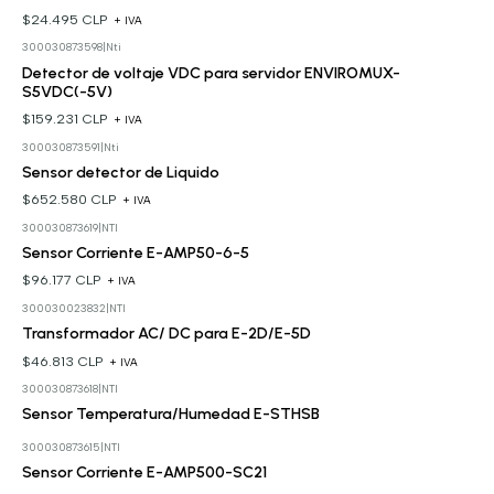
$24.495 CLP
+ IVA
300030873598
|
Nti
Detector de voltaje VDC para servidor ENVIROMUX-
S5VDC(-5V)
$159.231 CLP
+ IVA
300030873591
|
Nti
Sensor detector de Liquido
$652.580 CLP
+ IVA
300030873619
|
NTI
Sensor Corriente E-AMP50-6-5
$96.177 CLP
+ IVA
300030023832
|
NTI
Transformador AC/ DC para E-2D/E-5D
$46.813 CLP
+ IVA
300030873618
|
NTI
Cotizar
Sensor Temperatura/Humedad E-STHSB
300030873615
|
NTI
Sensor Corriente E-AMP500-SC21