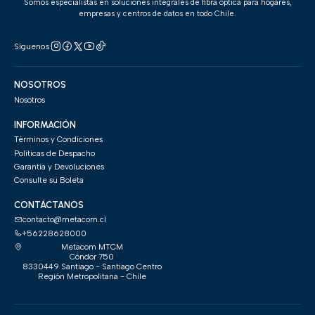
Somos especialistas en soluciones integrales de fibra óptica para hogares,
empresas y centros de datos en todo Chile.
Síguenos
NOSOTROS
Nosotros
INFORMACIÓN
Términos y Condiciones
Políticas de Despacho
Garantía y Devoluciones
Consulte su Boleta
CONTÁCTANOS
contacto@metacom.cl
+56228628000
Metacom MTCM
Cóndor 750
8330449 Santiago - Santiago Centro
Región Metropolitana - Chile