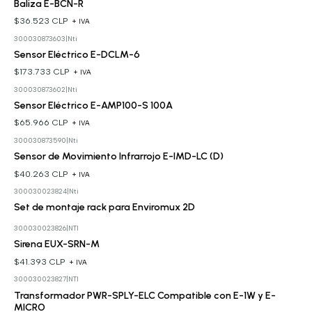
Baliza E-BCN-R
$36.523 CLP
+ IVA
300030873603
|
Nti
Sensor Eléctrico E-DCLM-6
$173.733 CLP
+ IVA
300030873602
|
Nti
Sensor Eléctrico E-AMP100-S 100A
$65.966 CLP
+ IVA
300030873590
|
Nti
Sensor de Movimiento Infrarrojo E-IMD-LC (D)
$40.263 CLP
+ IVA
300030023824
|
Nti
Cotizar
Set de montaje rack para Enviromux 2D
300030023826
|
NTI
Sirena EUX-SRN-M
$41.393 CLP
+ IVA
300030023827
|
NTI
Transformador PWR-SPLY-ELC Compatible con E-1W y E-
MICRO