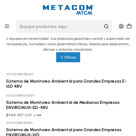
Inicio
Marcas
NTI
NTI
NTI ofrece soluciones avanzadas para monitoreo ambiental, gestión de redes
y equipos de conectividad. Sus productos garantizan control y supervisión de
temperatura, humedad y otros parámetros críticos, ideales para datacenters,
oficinas y entornos industriales.
Filtros
300030893785
|
NTI
Cotizar
Sistema de Monitoreo Ambiental para Grandes Empresas E-
16D 48V
300030895044
|
NTI
Sistema de Monitoreo Ambiental de Medianas Empresas
ENVIROMUX-5D-48V
$944.357 CLP
+ IVA
300030893784
|
Nti
Cotizar
Sistema de Monitoreo Ambiental para Grandes Empresas
ENVIROMUX-16D