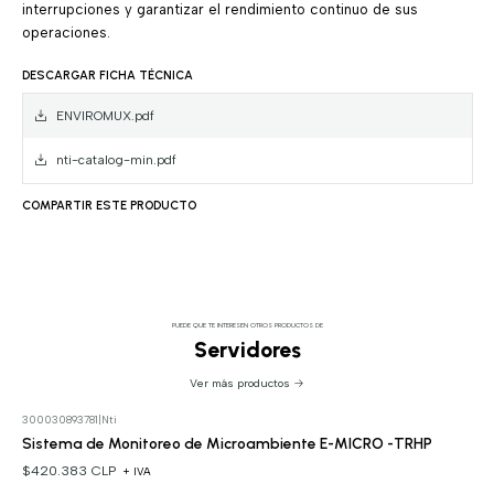
interrupciones y garantizar el rendimiento continuo de sus
operaciones.
DESCARGAR FICHA TÉCNICA
ENVIROMUX.pdf
nti-catalog-min.pdf
COMPARTIR ESTE PRODUCTO
PUEDE QUE TE INTERESEN OTROS PRODUCTOS DE
Servidores
Ver más productos
300030893781
|
Nti
Sistema de Monitoreo de Microambiente E-MICRO -TRHP
$420.383 CLP
+ IVA