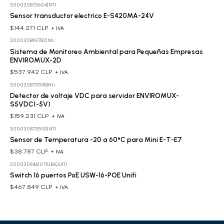
300030873604
|
NTI
Sensor transductor electrico E-S420MA-24V
$144.271 CLP
+ IVA
300030893782
|
Nti
Sistema de Monitoreo Ambiental para Pequeñas Empresas
ENVIROMUX-2D
$537.942 CLP
+ IVA
300030873598
|
Nti
Detector de voltaje VDC para servidor ENVIROMUX-
S5VDC(-5V)
$159.231 CLP
+ IVA
300030873593
|
NTI
Sensor de Temperatura -20 a 60°C para Mini E-T-E7
$38.787 CLP
+ IVA
200030946107
|
UBIQUITI
Switch 16 puertos PoE USW-16-POE Unifi
$467.849 CLP
+ IVA