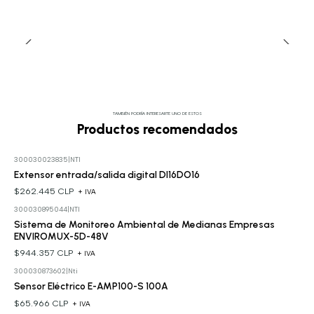
TAMBIÉN PODRÍA INTERESARTE UNO DE ESTOS
Productos recomendados
300030023835
|
NTI
Extensor entrada/salida digital DI16DO16
$262.445 CLP
+ IVA
300030895044
|
NTI
Sistema de Monitoreo Ambiental de Medianas Empresas
ENVIROMUX-5D-48V
$944.357 CLP
+ IVA
300030873602
|
Nti
Sensor Eléctrico E-AMP100-S 100A
$65.966 CLP
+ IVA