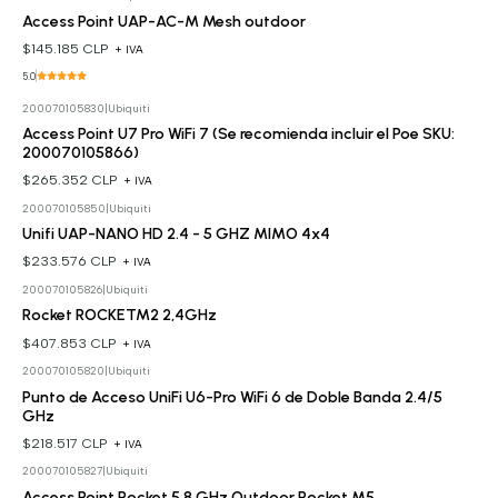
Access Point UAP-AC-M Mesh outdoor
$145.185 CLP
+ IVA
5.0
200070105830
|
Ubiquiti
Access Point U7 Pro WiFi 7 (Se recomienda incluir el Poe SKU:
200070105866)
$265.352 CLP
+ IVA
200070105850
|
Ubiquiti
Unifi UAP-NANO HD 2.4 - 5 GHZ MIMO 4x4
$233.576 CLP
+ IVA
200070105826
|
Ubiquiti
Rocket ROCKETM2 2,4GHz
$407.853 CLP
+ IVA
200070105820
|
Ubiquiti
Punto de Acceso UniFi U6-Pro WiFi 6 de Doble Banda 2.4/5
GHz
$218.517 CLP
+ IVA
200070105827
|
Ubiquiti
Cotizar
Access Point Rocket 5.8 GHz Outdoor Rocket M5