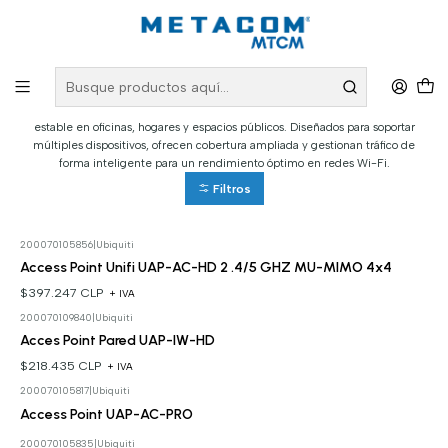
Inicio
PRODUCTOS
Redes Inalámbricas
Access Points y WiFi Empresarial
Access Points y WiFi Empresarial
Nuestros access points garantizan una conectividad inalámbrica eficiente y
estable en oficinas, hogares y espacios públicos. Diseñados para soportar
múltiples dispositivos, ofrecen cobertura ampliada y gestionan tráfico de
forma inteligente para un rendimiento óptimo en redes Wi-Fi.
Filtros
200070105856
|
Ubiquiti
Access Point Unifi UAP-AC-HD 2 .4/5 GHZ MU-MIMO 4x4
$397.247 CLP
+ IVA
200070109840
|
Ubiquiti
Acces Point Pared UAP-IW-HD
$218.435 CLP
+ IVA
200070105817
|
Ubiquiti
Cotizar
Access Point UAP-AC-PRO
200070105835
|
Ubiquiti