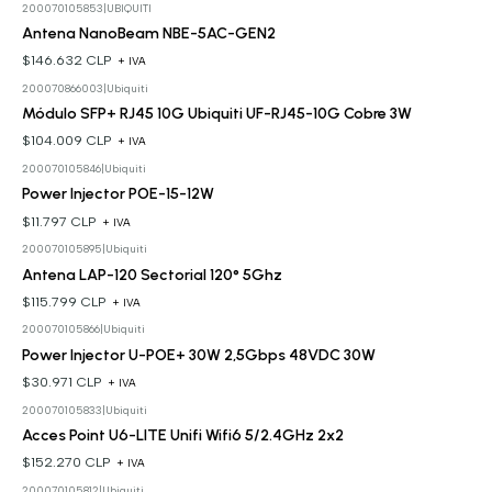
200070105853
|
UBIQUITI
Antena NanoBeam NBE-5AC-GEN2
$146.632 CLP
+ IVA
200070866003
|
Ubiquiti
Módulo SFP+ RJ45 10G Ubiquiti UF-RJ45-10G Cobre 3W
$104.009 CLP
+ IVA
200070105846
|
Ubiquiti
Power Injector POE-15-12W
$11.797 CLP
+ IVA
200070105895
|
Ubiquiti
Antena LAP-120 Sectorial 120° 5Ghz
$115.799 CLP
+ IVA
200070105866
|
Ubiquiti
Power Injector U-POE+ 30W 2,5Gbps 48VDC 30W
$30.971 CLP
+ IVA
200070105833
|
Ubiquiti
Acces Point U6-LITE Unifi Wifi6 5/2.4GHz 2x2
$152.270 CLP
+ IVA
200070105812
|
Ubiquiti