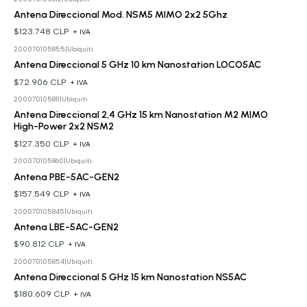
Antena Direccional Mod. NSM5 MIMO 2x2 5Ghz
$123.748 CLP
+ IVA
200070105855
|
Ubiquiti
Antena Direccional 5 GHz 10 km Nanostation LOCO5AC
$72.906 CLP
+ IVA
200070105811
|
Ubiquiti
Antena Direccional 2,4 GHz 15 km Nanostation M2 MIMO
High-Power 2x2 NSM2
$127.350 CLP
+ IVA
200070105860
|
Ubiquiti
Antena PBE-5AC-GEN2
$157.549 CLP
+ IVA
200070105845
|
Ubiquiti
Antena LBE-5AC-GEN2
$90.812 CLP
+ IVA
200070105854
|
Ubiquiti
Antena Direccional 5 GHz 15 km Nanostation NS5AC
$180.609 CLP
+ IVA