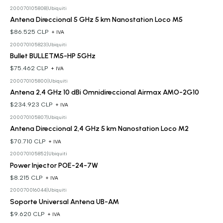
200070105808
|
Ubiquiti
Antena Direccional 5 GHz 5 km Nanostation Loco M5
$86.525 CLP
+ IVA
200070105823
|
Ubiquiti
Bullet BULLETM5-HP 5GHz
$75.462 CLP
+ IVA
200070105800
|
Ubiquiti
Antena 2,4 GHz 10 dBi Omnidireccional Airmax AMO-2G10
$234.923 CLP
+ IVA
200070105807
|
Ubiquiti
Antena Direccional 2,4 GHz 5 km Nanostation Loco M2
$70.710 CLP
+ IVA
200070105852
|
Ubiquiti
Power Injector POE-24-7W
$8.215 CLP
+ IVA
200070016044
|
Ubiquiti
Soporte Universal Antena UB-AM
$9.620 CLP
+ IVA