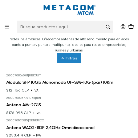
Inicio
PRODUCTOS
Redes Inalámbricas
Antenas y Equipos Wireless
Antenas y Equipos Wireless
Nuestras antenas están diseñadas para mejorar la cobertura y estabilidad en
redes inalámbricas. Ofrecemos antenas de alto rendimiento para enlaces
punto a punto y punto a multipunto, ideales para redes empresariales,
rurales y urbanas.
Filtros
200070866001
|
UBIQUITI
Módulo SFP 10Gb Monomodo UF-SM-10G (par) 10Km
$121.166 CLP
+ IVA
200070105794
|
Ubiquiti
Antena AM-2G15
$176.098 CLP
+ IVA
200070105815
|
GENERICO
Antena WAO2-11DP 2,4GHz Omnidireccional
$233.414 CLP
+ IVA