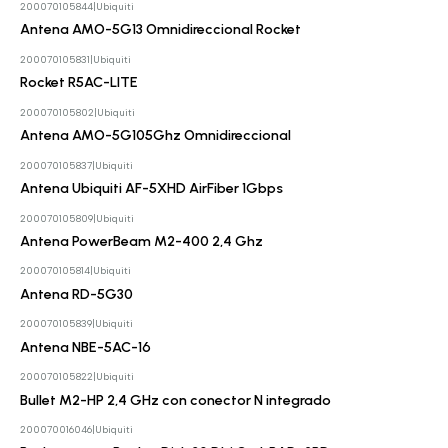
200070105844
|
Ubiquiti
Cotizar
Antena AMO-5G13 Omnidireccional Rocket
200070105831
|
Ubiquiti
Cotizar
Rocket R5AC-LITE
200070105802
|
Ubiquiti
Cotizar
Antena AMO-5G105Ghz Omnidireccional
200070105837
|
Ubiquiti
Cotizar
Antena Ubiquiti AF-5XHD AirFiber 1Gbps
200070105809
|
Ubiquiti
Cotizar
Antena PowerBeam M2-400 2,4 Ghz
200070105814
|
Ubiquiti
Cotizar
Antena RD-5G30
200070105839
|
Ubiquiti
Cotizar
Antena NBE-5AC-16
200070105822
|
Ubiquiti
Cotizar
Bullet M2-HP 2,4 GHz con conector N integrado
200070016046
|
Ubiquiti
Cotizar