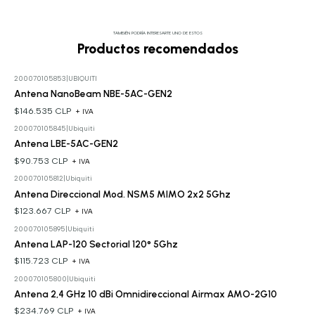
TAMBIÉN PODRÍA INTERESARTE UNO DE ESTOS
Productos recomendados
200070105853
|
UBIQUITI
Antena NanoBeam NBE-5AC-GEN2
$146.535 CLP
+ IVA
200070105845
|
Ubiquiti
Antena LBE-5AC-GEN2
$90.753 CLP
+ IVA
200070105812
|
Ubiquiti
Antena Direccional Mod. NSM5 MIMO 2x2 5Ghz
$123.667 CLP
+ IVA
200070105895
|
Ubiquiti
Antena LAP-120 Sectorial 120° 5Ghz
$115.723 CLP
+ IVA
200070105800
|
Ubiquiti
Antena 2,4 GHz 10 dBi Omnidireccional Airmax AMO-2G10
$234.769 CLP
+ IVA