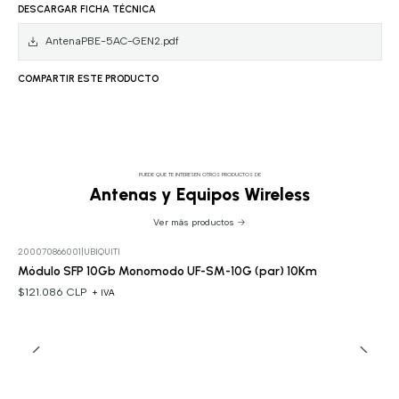
DESCARGAR FICHA TÉCNICA
AntenaPBE-5AC-GEN2.pdf
COMPARTIR ESTE PRODUCTO
PUEDE QUE TE INTERESEN OTROS PRODUCTOS DE
Antenas y Equipos Wireless
Ver más productos
200070866001
|
UBIQUITI
Módulo SFP 10Gb Monomodo UF-SM-10G (par) 10Km
$121.086 CLP
+ IVA