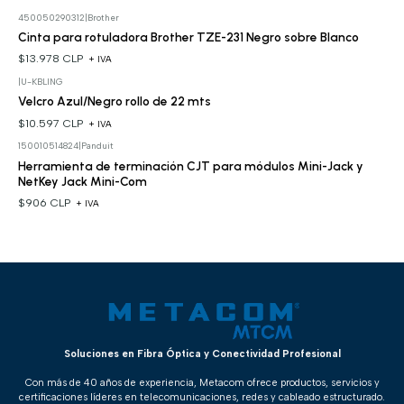
450050290312
|
Brother
Cinta para rotuladora Brother TZE-231 Negro sobre Blanco
$13.978 CLP
+ IVA
|
U-KBLING
Velcro Azul/Negro rollo de 22 mts
$10.597 CLP
+ IVA
150010514824
|
Panduit
Herramienta de terminación CJT para módulos Mini-Jack y
NetKey Jack Mini-Com
$906 CLP
+ IVA
Soluciones en Fibra Óptica y Conectividad Profesional
Con más de 40 años de experiencia, Metacom ofrece productos, servicios y
certificaciones líderes en telecomunicaciones, redes y cableado estructurado.