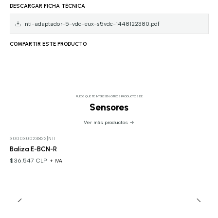
DESCARGAR FICHA TÉCNICA
nti-adaptador-5-vdc-eux-s5vdc-1448122380.pdf
COMPARTIR ESTE PRODUCTO
PUEDE QUE TE INTERESEN OTROS PRODUCTOS DE
Sensores
Ver más productos
300030023822
|
NTI
Baliza E-BCN-R
$36.547 CLP
+ IVA