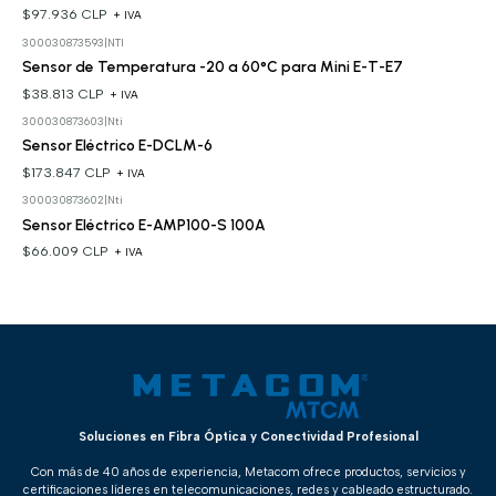
$97.936 CLP
+ IVA
300030873593
|
NTI
Sensor de Temperatura -20 a 60°C para Mini E-T-E7
$38.813 CLP
+ IVA
300030873603
|
Nti
Sensor Eléctrico E-DCLM-6
$173.847 CLP
+ IVA
300030873602
|
Nti
Sensor Eléctrico E-AMP100-S 100A
$66.009 CLP
+ IVA
Soluciones en Fibra Óptica y Conectividad Profesional
Con más de 40 años de experiencia, Metacom ofrece productos, servicios y
certificaciones líderes en telecomunicaciones, redes y cableado estructurado.