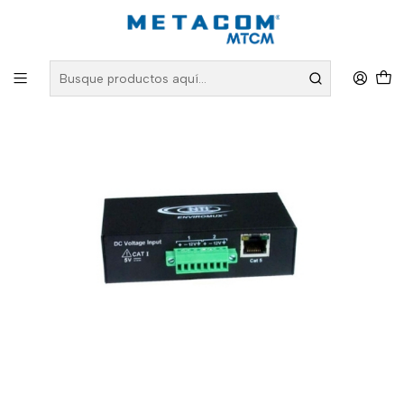
Inicio
PRODUCTOS
Monitoreo Ambiental
Sensores
Detector de voltaje VDC para servidor ENVIROMUX-S5VDC(-5V)