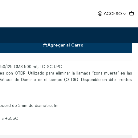
 OM3 500 mt LC-SC UPC
ACCESO
miento Multimodo 50/125 OM3 500
Agregar al Carro
o 50/125 OM3 500 mt, LC-SC UPC
s con OTDR. Utilizado para eliminar la llamada “zona muerta” en las
ticos de Dominio en el tiempo (OTDR). Disponible en dife- rentes
zipcord de 3mm de diametro, 1m.
C a +55oC