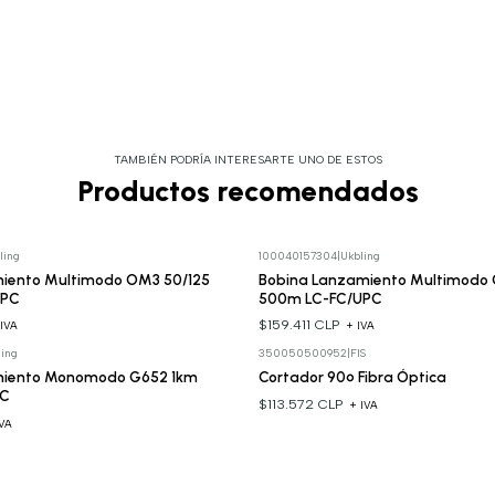
TAMBIÉN PODRÍA INTERESARTE UNO DE ESTOS
Productos recomendados
ling
100040157304
|
Ukbling
iento Multimodo OM3 50/125
Bobina Lanzamiento Multimodo 
UPC
500m LC-FC/UPC
$159.411 CLP
 IVA
+ IVA
ing
350050500952
|
FIS
miento Monomodo G652 1km
Cortador 90º Fibra Óptica
PC
$113.572 CLP
+ IVA
IVA