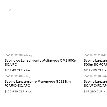
100040157282
|
U-Kbling
100040157285
|
U-Kb
Bobina de Lanzamiento Multimodo OM3 500m
Bobina Lanzam
SC/UPC
500m SC-FC/
$159.411 CLP
$162.635 CLP
+ IVA
+
100040157292
|
Ukbling
100040157289
|
U-Kbl
Bobina Lanzamiento Monomodo G652 1km
Bobina Lanza
FC/UPC-SC/APC
SC/UPC-FC/A
$120.930 CLP
$117.280 CLP
+ IVA
+ 