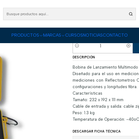
nstrumentos
Bobina de Lanzamiento
Bobina de Lanzamiento Multimodo 50/125
Bobina de Lanza
mt LC-SC UPC
PRODUCTOS
MARCAS
CURSOS
NOTICIAS
CONTACTO
|
Cantidad
DESCRIPCIÓN
Bobina de Lanzamiento Multimod
Diseñado para el uso en medicione
mediciones con Reflectometros Op
configuraciones y longitudes fibra.
Características
Tamaño: 232 x 192 x 111 mm
Cable de entrada y salida: cable 
Peso: 1.3 kg
Temperatura de Operación: -40o
DESCARGAR FICHA TÉCNICA