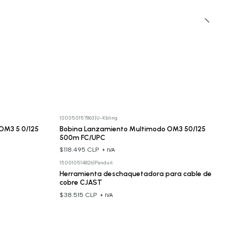
100050157863
|
U-Kbling
OM3 5 0/125
Bobina Lanzamiento Multimodo OM3 50/125
500m FC/UPC
$118.495 CLP
+ IVA
150010514826
|
Panduit
Herramienta deschaquetadora para cable de
cobre CJAST
$38.515 CLP
+ IVA