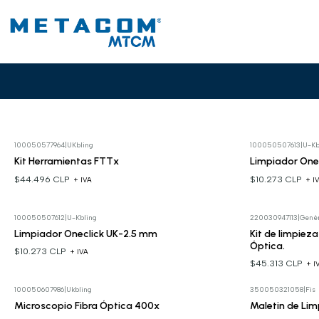
Mantén el rendimiento óptimo de tus redes con nuestros productos d
100050577964
|
UKbling
100050507613
|
U-Kb
Kit Herramientas FTTx
Limpiador One
$44.496 CLP
$10.273 CLP
+ IVA
+ I
100050507612
|
U-Kbling
220030947113
|
Genér
Limpiador Oneclick UK-2.5 mm
Kit de limpiez
Óptica.
$10.273 CLP
+ IVA
$45.313 CLP
+ I
100050607986
|
Ukbling
350050321058
|
Fis
Cotizar
Microscopio Fibra Óptica 400x
Maletin de Lim