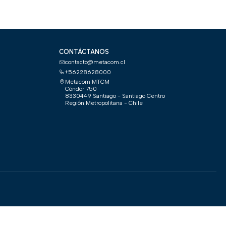
CONTÁCTANOS
contacto@metacom.cl
+56228628000
Metacom MTCM
Cóndor 750
8330449 Santiago - Santiago Centro
Región Metropolitana - Chile