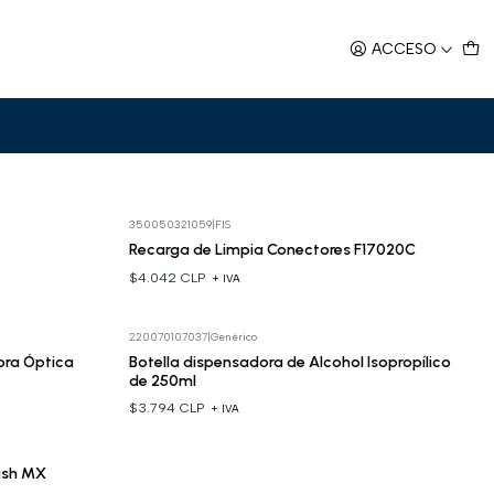
ACCESO
Filtros
dos para eliminar polvo y contaminantes, asegurando una transmisión
350050321059
|
FIS
Recarga de Limpia Conectores F17020C
$4.042 CLP
+ IVA
220070107037
|
Genérico
bra Óptica
Botella dispensadora de Alcohol Isopropílico
de 250ml
$3.794 CLP
+ IVA
ash MX