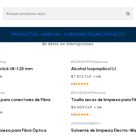
Inicio
PRODUCTOS
Fibra Óptica
Limpieza de Fibra Óptica
Limpieza de Fibra Óptica
PRODUCTOS
MARCAS
CURSOS
NOTICIAS
CONTACTO
e limpieza para fibra óptica. Ofrecemos herramientas y kits especializa
de datos sin interrupciones.
ling
850050079750
|
Generico
click UK-1.25 mm
Alcohol Isopropilico1 Lt.
$7.872 CLP
VA
+ IVA
5.0
ico
850041092397
|
Generico
a para conectores de Fibra
Toalla secas de limpieza para Fi
$4.604 CLP
+ IVA
VA
5.0
350050500965
|
Fis
Cotizar
pieza para Fibra Óptica
Solvente de limpieza Electro-W