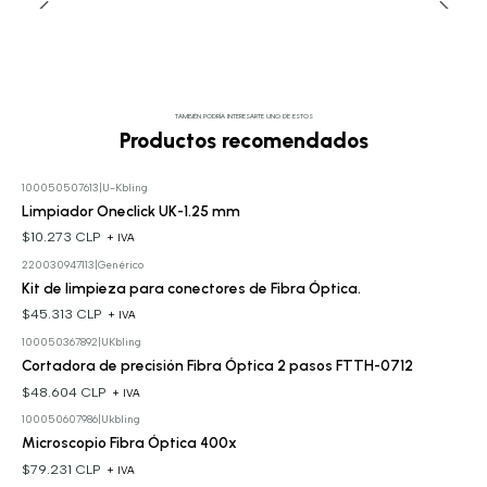
TAMBIÉN PODRÍA INTERESARTE UNO DE ESTOS
Productos recomendados
100050507613
|
U-Kbling
Limpiador Oneclick UK-1.25 mm
$10.273 CLP
+ IVA
220030947113
|
Genérico
Kit de limpieza para conectores de Fibra Óptica.
$45.313 CLP
+ IVA
100050367892
|
UKbling
Cortadora de precisión Fibra Óptica 2 pasos FTTH-0712
$48.604 CLP
+ IVA
100050607986
|
Ukbling
Microscopio Fibra Óptica 400x
$79.231 CLP
+ IVA