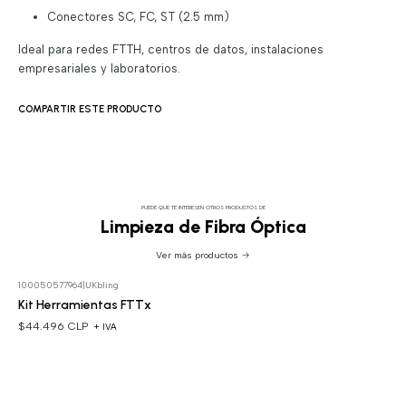
Conectores SC, FC, ST (2.5 mm)
Ideal para redes FTTH, centros de datos, instalaciones
empresariales y laboratorios.
COMPARTIR ESTE PRODUCTO
PUEDE QUE TE INTERESEN OTROS PRODUCTOS DE
Limpieza de Fibra Óptica
Ver más productos
100050577964
|
UKbling
Kit Herramientas FTTx
$44.496 CLP
+ IVA