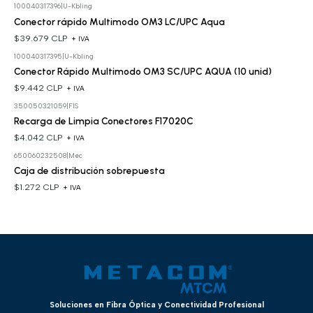
100040317396
|
U-Kbling
Conector rápido Multimodo OM3 LC/UPC Aqua
$39.679 CLP
+ IVA
100040317395
|
U-Kbling
Conector Rápido Multimodo OM3 SC/UPC AQUA (10 unid)
$9.442 CLP
+ IVA
350050321059
|
FIS
Recarga de Limpia Conectores F17020C
$4.042 CLP
+ IVA
650060232508
|
Mec
Caja de distribución sobrepuesta
$1.272 CLP
+ IVA
Soluciones en Fibra Óptica y Conectividad Profesional