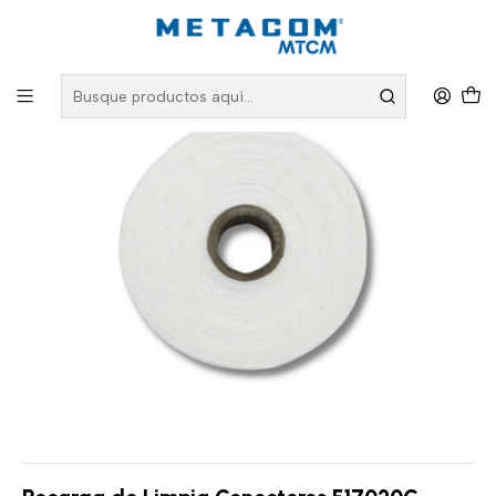
Inicio
PRODUCTOS
Fibra Óptica
Limpieza de Fibra Óptica
Recarga de Limpia Conectores F17020C