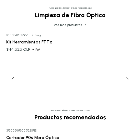
PUEDE QUE TE INTERESEN OTROS PRODUCTOS DE
Limpieza de Fibra Óptica
Ver más productos
100050577964
|
UKbling
Kit Herramientas FTTx
$44.525 CLP
+ IVA
TAMBIÉN PODRÍA INTERESARTE UNO DE ESTOS
Productos recomendados
350050500952
|
FIS
Cortador 90º Fibra Óptica