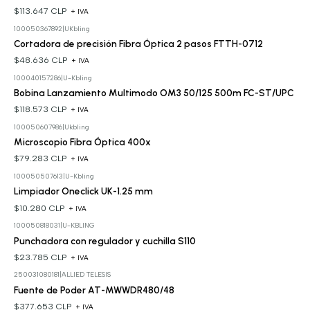
$113.647 CLP
+ IVA
100050367892
|
UKbling
Cortadora de precisión Fibra Óptica 2 pasos FTTH-0712
$48.636 CLP
+ IVA
100040157286
|
U-Kbling
Bobina Lanzamiento Multimodo OM3 50/125 500m FC-ST/UPC
$118.573 CLP
+ IVA
100050607986
|
Ukbling
Microscopio Fibra Óptica 400x
$79.283 CLP
+ IVA
100050507613
|
U-Kbling
Limpiador Oneclick UK-1.25 mm
$10.280 CLP
+ IVA
100050818031
|
U-KBLING
Punchadora con regulador y cuchilla S110
$23.785 CLP
+ IVA
250031080181
|
ALLIED TELESIS
Fuente de Poder AT-MWWDR480/48
$377.653 CLP
+ IVA