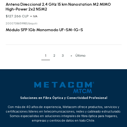
Antena Direccional 2,4 GHz 15 km Nanostation M2 MIMO
High-Power 2x2 NSM2
$127.266 CLP
+ IVA
200070865998
|
Ubiquiti
Cotizar
Módulo SFP 1Gb Monomodo UF-SM-1G-S
1
2
3
»
Último
Soluciones en Fibra Óptica y Conectividad Profesional
Con más de 40 años de experiencia, Metacom ofrece productos, servicios y
certificaciones líderes en telecomunicaciones, redes y cableado estructurado.
Somos especialistas en soluciones integrales de fibra óptica para hogares,
empresas y centros de datos en todo Chile.