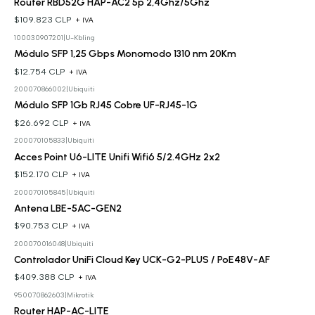
Router RBD52G HAP-AC2 5p 2,4Ghz/5Ghz
$109.823 CLP
+ IVA
100030907201
|
U-Kbling
Módulo SFP 1,25 Gbps Monomodo 1310 nm 20Km
$12.754 CLP
+ IVA
200070866002
|
Ubiquiti
Módulo SFP 1Gb RJ45 Cobre UF-RJ45-1G
$26.692 CLP
+ IVA
200070105833
|
Ubiquiti
Acces Point U6-LITE Unifi Wifi6 5/2.4GHz 2x2
$152.170 CLP
+ IVA
200070105845
|
Ubiquiti
Antena LBE-5AC-GEN2
$90.753 CLP
+ IVA
200070016048
|
Ubiquiti
Controlador UniFi Cloud Key UCK-G2-PLUS / PoE48V-AF
$409.388 CLP
+ IVA
950070862603
|
Mikrotik
Cotizar
Router HAP-AC-LITE