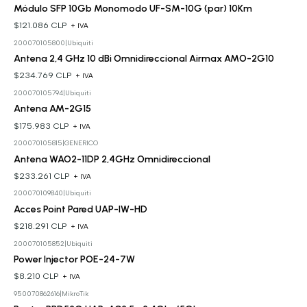
Módulo SFP 10Gb Monomodo UF-SM-10G (par) 10Km
$121.086 CLP
+ IVA
200070105800
|
Ubiquiti
Antena 2,4 GHz 10 dBi Omnidireccional Airmax AMO-2G10
$234.769 CLP
+ IVA
200070105794
|
Ubiquiti
Antena AM-2G15
$175.983 CLP
+ IVA
200070105815
|
GENERICO
Antena WAO2-11DP 2,4GHz Omnidireccional
$233.261 CLP
+ IVA
200070109840
|
Ubiquiti
Acces Point Pared UAP-IW-HD
$218.291 CLP
+ IVA
200070105852
|
Ubiquiti
Power Injector POE-24-7W
$8.210 CLP
+ IVA
950070862616
|
MikroTik