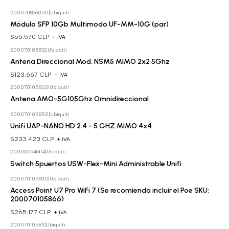
200070866000
|
Ubiquiti
Módulo SFP 10Gb Multimodo UF-MM-10G (par)
$55.570 CLP
+ IVA
200070105812
|
Ubiquiti
Antena Direccional Mod. NSM5 MIMO 2x2 5Ghz
$123.667 CLP
+ IVA
200070105802
|
Ubiquiti
Cotizar
Antena AMO-5G105Ghz Omnidireccional
200070105850
|
Ubiquiti
Unifi UAP-NANO HD 2.4 - 5 GHZ MIMO 4x4
$233.423 CLP
+ IVA
200030946114
|
Ubiquiti
Cotizar
Switch 5puertos USW-Flex-Mini Administrable Unifi
200070105830
|
Ubiquiti
Access Point U7 Pro WiFi 7 (Se recomienda incluir el Poe SKU:
200070105866)
$265.177 CLP
+ IVA
200070105811
|
Ubiquiti