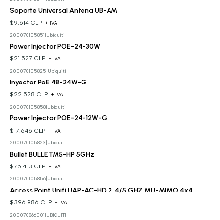
Soporte Universal Antena UB-AM
$9.614 CLP
+ IVA
200070105851
|
Ubiquiti
Power Injector POE-24-30W
$21.527 CLP
+ IVA
200070105825
|
Ubiquiti
Inyector PoE 48-24W-G
$22.528 CLP
+ IVA
200070105858
|
Ubiquiti
Power Injector POE-24-12W-G
$17.646 CLP
+ IVA
200070105823
|
Ubiquiti
Bullet BULLETM5-HP 5GHz
$75.413 CLP
+ IVA
200070105856
|
Ubiquiti
Access Point Unifi UAP-AC-HD 2 .4/5 GHZ MU-MIMO 4x4
$396.986 CLP
+ IVA
200070866001
|
UBIQUITI