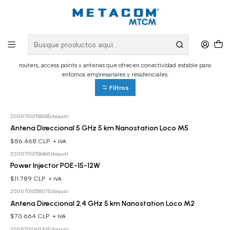
Inicio
PRODUCTOS
Redes Inalámbricas
Redes Inalámbricas
Optimiza tus comunicaciones con nuestros enlaces inalámbricos. Encuentra
routers, access points y antenas que ofrecen conectividad estable para
entornos empresariales y residenciales.
Filtros
200070105808
|
Ubiquiti
Antena Direccional 5 GHz 5 km Nanostation Loco M5
$86.468 CLP
+ IVA
200070105846
|
Ubiquiti
Power Injector POE-15-12W
$11.789 CLP
+ IVA
200070105807
|
Ubiquiti
Antena Direccional 2,4 GHz 5 km Nanostation Loco M2
$70.664 CLP
+ IVA
200070016044
|
Ubiquiti