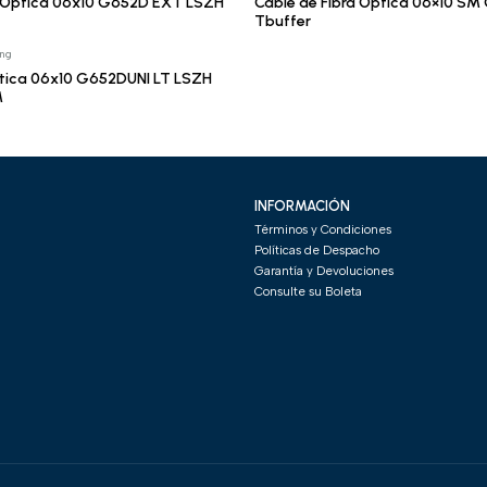
a Óptica 06x10 G652D EXT LSZH
Cable de Fibra Óptica 06×10 S
Tbuffer
ing
ptica 06x10 G652DUNI LT LSZH
M
INFORMACIÓN
Términos y Condiciones
Políticas de Despacho
Garantía y Devoluciones
Consulte su Boleta