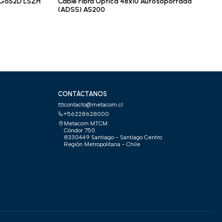
M G652D LSZH
Cable Fibra Óptica 48x10 Autosoportada
(ADSS) AS200
CONTÁCTANOS
contacto@metacom.cl
+56228628000
Metacom MTCM
Cóndor 750
8330449 Santiago - Santiago Centro
Región Metropolitana - Chile