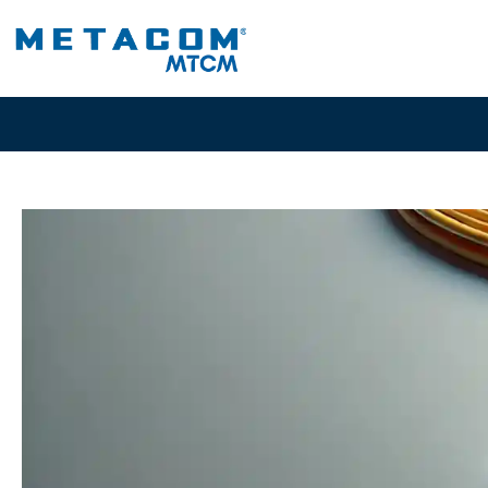
Diseñados para transmitir datos a grandes distancias con míni