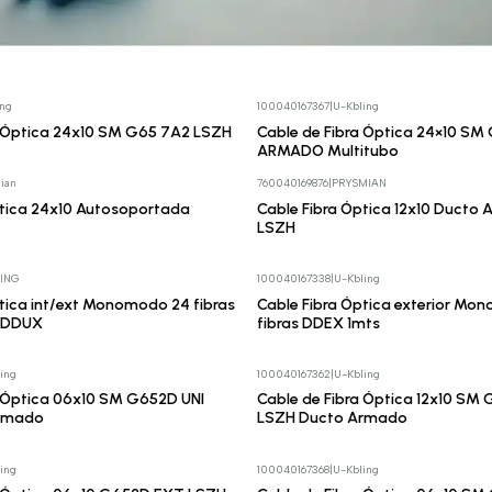
ing
100040167367
|
U-Kbling
Cotizar
a Óptica 24x10 SM G65 7A2 LSZH
Cable de Fibra Óptica 24×10 S
ARMADO Multitubo
ian
760040169876
|
PRYSMIAN
Cotizar
ptica 24x10 Autosoportada
Cable Fibra Óptica 12x10 Ducto 
LSZH
ING
100040167338
|
U-Kbling
Cotizar
tica int/ext Monomodo 24 fibras
Cable Fibra Óptica exterior Mo
 DDUX
fibras DDEX 1mts
ing
100040167362
|
U-Kbling
Cotizar
a Óptica 06x10 SM G652D UNI
Cable de Fibra Óptica 12x10 SM
rmado
LSZH Ducto Armado
ing
100040167368
|
U-Kbling
Cotizar