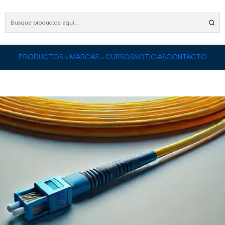
Inicio
PRODUCTOS
Fibra Óptica
Cable Fibra Óptica
Fibra Monomodo
Fibra Monomodo
PRODUCTOS
MARCAS
CURSOS
NOTICIAS
CONTACTO
ma atenuación, nuestros cables de fibra óptica monomodo son ideales p