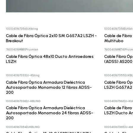
100040167356
|
UKbling
100040167358
|
UKbl
Cotizar
Cotizar
Cable de Fibra Óptica 2x10 SM G657A2 LSZH -
Cable de Fibr
Breakout
Multitubo
760040169881
|
Prysmian
760040169874
|
Prysm
Cotizar
Cotizar
Cable Fibra Óptica 48x10 Ducto Antiroedores
Cable Fibra Ó
LSZH
(ADSS) AS200
100040167333
|
U-Kbling
100040167355
|
UKBL
Cotizar
Cotizar
Cable Fibra Óptica Armadura Dieléctrica
Cable Fibra Óp
Autosoportado Monomodo 12 fibras ADSS-
LSZH G657A2
200
100040167336
|
U-KBLING
100040167363
|
U-Kbl
Cotizar
Cotizar
Cable Fibra Óptica Armadura Dieléctrica
Cable de Fibr
Autosoportado Monomodo 24 fibras ADSS-
LSZH Ducto A
200
100040167354
|
UKBLING
100040167365
|
U-kbl
Cotizar
Cotizar