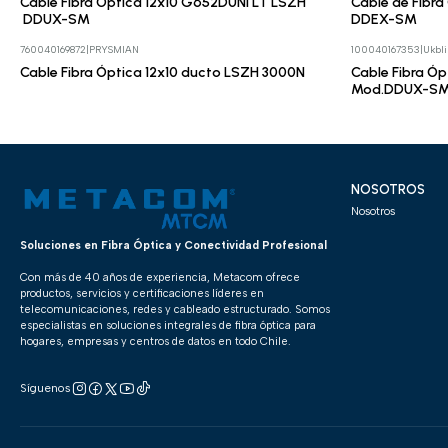
Cable Fibra Óptica 12x10 G652DUNI LT LSZH
Cable de Fibr
DDUX-SM
DDEX-SM
760040169872
|
PRYSMIAN
100040167353
|
Ukbl
Cotizar
Cotizar
Cable Fibra Óptica 12x10 ducto LSZH 3000N
Cable Fibra Ó
Mod.DDUX-S
NOSOTROS
Nosotros
Soluciones en Fibra Óptica y Conectividad Profesional
Con más de 40 años de experiencia, Metacom ofrece
productos, servicios y certificaciones líderes en
telecomunicaciones, redes y cableado estructurado. Somos
especialistas en soluciones integrales de fibra óptica para
hogares, empresas y centros de datos en todo Chile.
Síguenos