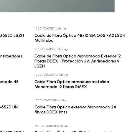
100040167357
|
Ukbling
Cotizar
M G652D LSZH
Cable de Fibra Óptica 48x10 SM G65 7A2 LSZH
Multitubo
100040167334
|
U-Kbling
Cotizar
Antiroedores
Cable de Fibra Óptica Monomodo Exterior 12
Fibras DDEX - Protección UV, Antiroedores y
LSZH
100040167335
|
U-Kbling
Cotizar
nomodo 48
Cable Fibra Óptica armadura metalica
Monomodo 12 fibras DMEX
100040167337
|
U-Kbling
Cotizar
 G652D UNI
Cable Fibra Óptica exterior Monomodo 24
fibras DDEX 1mts
760040169875
|
Prysmian
Cotizar