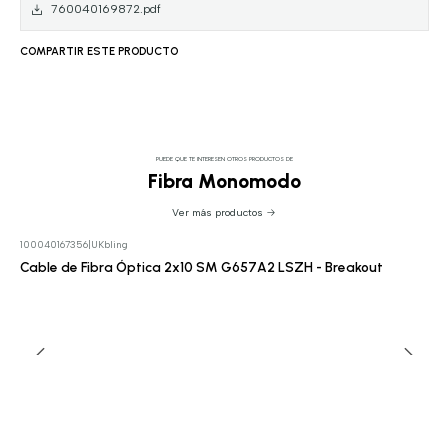
760040169872.pdf
COMPARTIR ESTE PRODUCTO
PUEDE QUE TE INTERESEN OTROS PRODUCTOS DE
Fibra Monomodo
Ver más productos
100040167356
|
UKbling
Cotizar
Cable de Fibra Óptica 2x10 SM G657A2 LSZH - Breakout