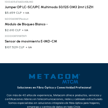
100040547443
|
UKBLING
Jumper DP LC-SC/UPC Multimodo 50/125 OM3 2mt LSZH
$5.659 CLP
+ IVA
160010613187
|
Panduit
Módulo de Bloqueo Blanco -
$2.610 CLP
+ IVA
300030873587
|
NTI
Sensor de movimiento E-IMD-CM
$107.529 CLP
+ IVA
Soluciones en Fibra Óptica y Conectividad Profesional
Con más de 40 años de experiencia, Metacom ofrece productos, servicios y
certificaciones líderes en telecomunicaciones, redes y cableado estructurado.
Somos especialistas en soluciones integrales de fibra óptica para hogares,
empresas y centros de datos en todo Chile.