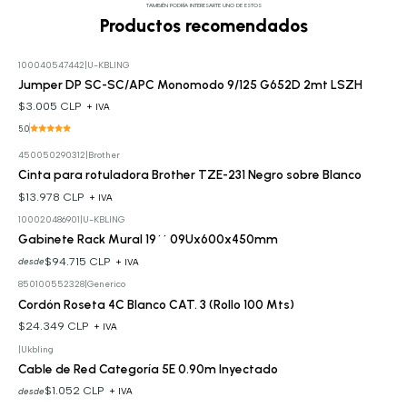
TAMBIÉN PODRÍA INTERESARTE UNO DE ESTOS
Productos recomendados
100040547442
|
U-KBLING
Jumper DP SC-SC/APC Monomodo 9/125 G652D 2mt LSZH
$3.005 CLP
+ IVA
5.0
450050290312
|
Brother
Cinta para rotuladora Brother TZE-231 Negro sobre Blanco
$13.978 CLP
+ IVA
100020486901
|
U-KBLING
Gabinete Rack Mural 19´´ 09Ux600x450mm
$94.715 CLP
desde
+ IVA
850100552328
|
Generico
Cordón Roseta 4C Blanco CAT. 3 (Rollo 100 Mts)
$24.349 CLP
+ IVA
|
Ukbling
Cable de Red Categoría 5E 0.90m Inyectado
$1.052 CLP
desde
+ IVA