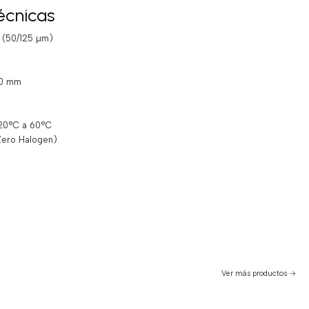
écnicas
 (50/125 µm)
30 mm
-20°C a 60°C
Zero Halogen)
Ver más productos