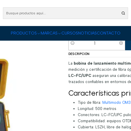
Instrumentos
Bobina de Lanzamiento
Bobina Lanzamiento Multimodo OM3 5 0
Bobina Lanzamie
LC-FC/UPC
PRODUCTOS
MARCAS
CURSOS
NOTICIAS
CONTACTO
|
Cantidad
DESCRIPCIÓN
La
bobina de lanzamiento multi
medición y certificación de fibra
LC-FC/UPC
aseguran una calibrac
trazados confiables en entornos de
Características pr
Tipo de fibra:
Multimodo OM3
Longitud: 500 metros
Conectores: LC-FC/UPC pulid
Compatibilidad: equipos OTDR
Cubierta: LSZH, libre de hal