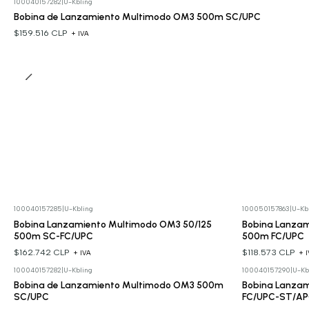
100040157282
|
U-Kbling
Bobina de Lanzamiento Multimodo OM3 500m SC/UPC
$159.516 CLP
+ IVA
100040157285
|
U-Kbling
100050157863
|
U-Kb
Bobina Lanzamiento Multimodo OM3 50/125
Bobina Lanzam
500m SC-FC/UPC
500m FC/UPC
$162.742 CLP
$118.573 CLP
+ IVA
+ 
100040157282
|
U-Kbling
100040157290
|
U-Kb
Bobina de Lanzamiento Multimodo OM3 500m
Bobina Lanza
SC/UPC
FC/UPC-ST/A