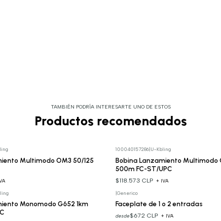
TAMBIÉN PODRÍA INTERESARTE UNO DE ESTOS
Productos recomendados
ling
100040157286
|
U-Kbling
iento Multimodo OM3 50/125
Bobina Lanzamiento Multimodo 
500m FC-ST/UPC
$118.573 CLP
IVA
+ IVA
ling
|
Generico
miento Monomodo G652 1km
Faceplate de 1 o 2 entradas
PC
$672 CLP
desde
+ IVA