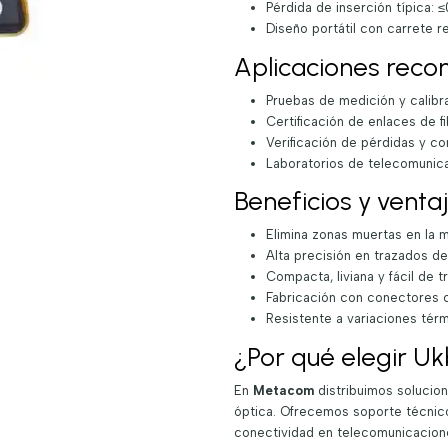
Pérdida de inserción típica: 
Diseño portátil con carrete r
Aplicaciones rec
Pruebas de medición y calib
Certificación de enlaces de f
Verificación de pérdidas y c
Laboratorios de telecomunic
Beneficios y venta
Elimina zonas muertas en la
Alta precisión en trazados d
Compacta, liviana y fácil de t
Fabricación con conectores c
Resistente a variaciones tér
¿Por qué elegir U
En
Metacom
distribuimos solucio
óptica. Ofrecemos soporte técnico
conectividad en telecomunicacion