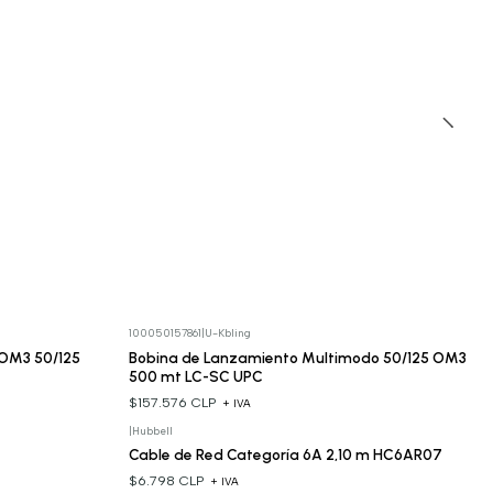
100050157861
|
U-Kbling
OM3 50/125
Bobina de Lanzamiento Multimodo 50/125 OM3
500 mt LC-SC UPC
$157.576 CLP
+ IVA
|
Hubbell
Cable de Red Categoría 6A 2,10 m HC6AR07
$6.798 CLP
+ IVA