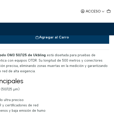
/125 500m LC-FC/UPC
ACCESO
nto Multimodo OM3 5 0/125 500m
Agregar al Carro
modo OM3 50/125 de Ukbling
está diseñada para pruebas de
 óptica con equipos OTDR. Su longitud de 500 metros y conectores
ión precisa, eliminando zonas muertas en la medición y garantizando
 red de alta exigencia.
incipales
(50/125 µm)
o ultra preciso
 y certificadores de red
ógenos y baja emisión de humo