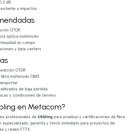
≤0.3 dB
esistente a impactos
omendadas
ración OTDR
ibra óptica multimodo
ontinuidad en campo
aciones y data centers
jas
 medición OTDR
e fibra multimodo OM3
ransportar
alibrados de baja pérdida
micas y condiciones de terreno
kbling en Metacom?
nes profesionales de
Ukbling
para pruebas y certificaciones de fibra
 especializado, garantía y stock inmediato para proyectos de
es y redes FTTX.