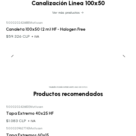
Canalización Linea 100x50
Ver más productos
500020242688
|
Mutlusan
Canaleta 100x50 (2 m) HF - Halogen Free
$59.326 CLP
+ IVA
TAMBIÉN PODRÍA INTERESARTE UNO DE ESTOS
Productos recomendados
500020242683
|
Mutlusan
Tapa Extremo 40x25 HF
$1.083 CLP
+ IVA
500020962774
|
Mutlusan
Tapa Extremos 60x15