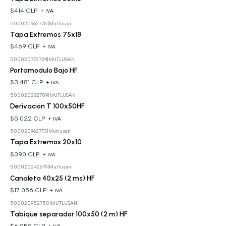
$414 CLP
+ IVA
500020962775
|
Mutlusan
Tapa Extremos 75x18
$469 CLP
+ IVA
500020772729
|
MUTLUSAN
Portamodulo Bajo HF
$3.481 CLP
+ IVA
500020382709
|
MUTLUSAN
Derivación T 100x50HF
$5.022 CLP
+ IVA
500020962773
|
Mutlusan
Tapa Extremos 20x10
$390 CLP
+ IVA
500020242679
|
Mutlusan
Canaleta 40x25 (2 ms) HF
$17.056 CLP
+ IVA
500020952750
|
MUTLUSAN
Tabique separador 100x50 (2 m) HF
$6.059 CLP