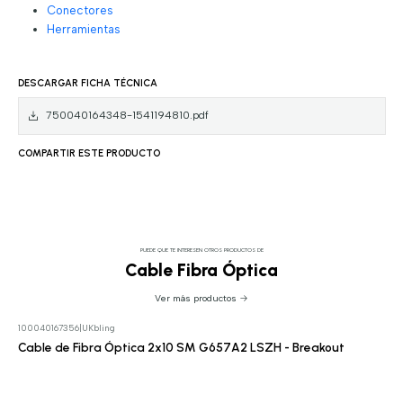
Conectores
Herramientas
DESCARGAR FICHA TÉCNICA
750040164348-1541194810.pdf
COMPARTIR ESTE PRODUCTO
PUEDE QUE TE INTERESEN OTROS PRODUCTOS DE
Cable Fibra Óptica
Ver más productos
100040167356
|
UKbling
Cotizar
Cable de Fibra Óptica 2x10 SM G657A2 LSZH - Breakout