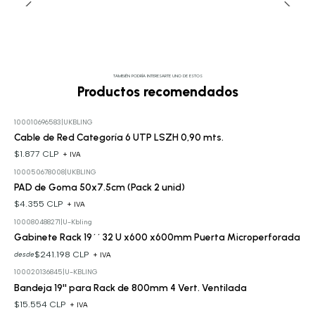
TAMBIÉN PODRÍA INTERESARTE UNO DE ESTOS
Productos recomendados
100010696583
|
UKBLING
Cable de Red Categoría 6 UTP LSZH 0,90 mts.
$1.877 CLP
+ IVA
100050678008
|
UKBLING
PAD de Goma 50x7.5cm (Pack 2 unid)
$4.355 CLP
+ IVA
100080488271
|
U-Kbling
Gabinete Rack 19´´ 32 U x600 x600mm Puerta Microperforada
$241.198 CLP
desde
+ IVA
100020136845
|
U-KBLING
Bandeja 19'' para Rack de 800mm 4 Vert. Ventilada
$15.554 CLP
+ IVA