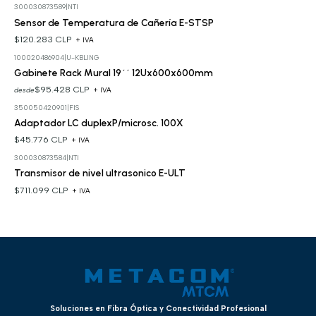
300030873589
|
NTI
Sensor de Temperatura de Cañería E-STSP
$120.283 CLP
+ IVA
100020486904
|
U-KBLING
Gabinete Rack Mural 19´´ 12Ux600x600mm
$95.428 CLP
desde
+ IVA
350050420901
|
FIS
Adaptador LC duplexP/microsc. 100X
$45.776 CLP
+ IVA
300030873584
|
NTI
Transmisor de nivel ultrasonico E-ULT
$711.099 CLP
+ IVA
Soluciones en Fibra Óptica y Conectividad Profesional