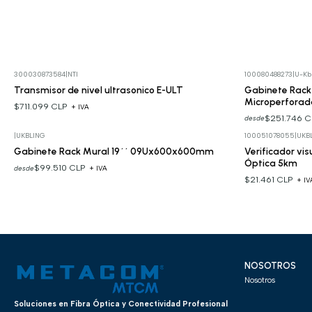
300030873584
|
NTI
100080488273
|
U-Kb
Transmisor de nivel ultrasonico E-ULT
Gabinete Rack
Microperforad
$711.099 CLP
+ IVA
$251.746 
desde
|
UKBLING
100051078055
|
UKB
Gabinete Rack Mural 19´´ 09Ux600x600mm
Verificador vis
Óptica 5km
$99.510 CLP
desde
+ IVA
$21.461 CLP
+ IV
NOSOTROS
Nosotros
Soluciones en Fibra Óptica y Conectividad Profesional