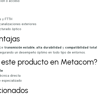
ución o acceso
s y FTTH
canalizaciones exteriores
cturado óptico
ntajas
ece
transmisión estable
,
alta durabilidad
y
compatibilidad total
asegurando un desempeño óptimo en todo tipo de entornos.
r este producto en Metacom?
le
écnica directa
e especializado
cionados