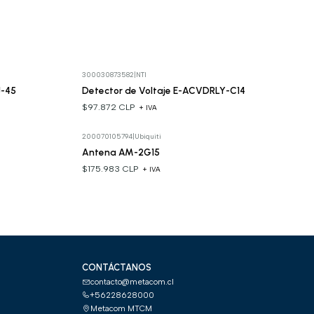
300030873582
|
NTI
J-45
Detector de Voltaje E-ACVDRLY-C14
$97.872 CLP
+ IVA
200070105794
|
Ubiquiti
Antena AM-2G15
$175.983 CLP
+ IVA
CONTÁCTANOS
contacto@metacom.cl
+56228628000
Metacom MTCM