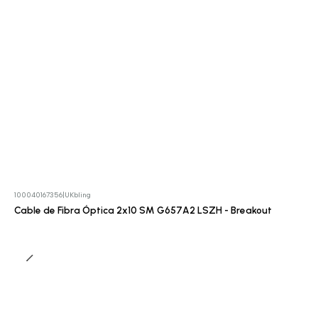
100040167356
|
UKbling
Cotizar
Cable de Fibra Óptica 2x10 SM G657A2 LSZH - Breakout