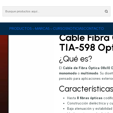
PRODUCTOS
Fibra Óptica
Cable Fibra Óptica
Cable Fibra Óptica 08x10 DSP01 T
Cable Fibra Ópti
|
DESCRIPCIÓN
PRODUCTOS
MARCAS
CURSOS
NOTICIAS
CONTACTO
Cable Fibra
TIA-598 Opt
¿Qué es?
El
Cable de Fibra Óptica 08x10 
monomodo
o
multimodo
. Su dise
pensado para aplicaciones exterio
Características
Hasta
8 fibras ópticas
codifi
Construcción dieléctrica y cu
Baja atenuación y estabilidad