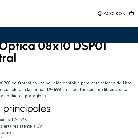
IA 598
ACCESO
ca 08x10 DSP01 TIA 598
 Óptica 08x10 DSP01
ral
DSP01
de
Optral
es una solución confiable para instalaciones de
fibra
ño cumple con la norma
TIA-598
para identificación de fibras y está
res o ductos protegidos.
 principales
cadas TIA-598
bierta resistente a UV
 térmica