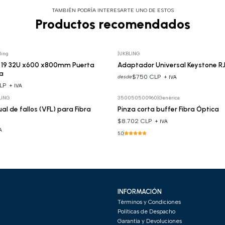
TAMBIÉN PODRÍA INTERESARTE UNO DE ESTOS
Productos recomendados
ling
|
UKBLING
 19 32U x600 x800mm Puerta
Adaptador Universal Keystone R
a
$750 CLP
desde
+ IVA
CLP
+ IVA
LING
350050500960
|
Genérica
ual de fallos (VFL) para Fibra
Pinza corta buffer Fibra Óptica
$8.702 CLP
+ IVA
A
5.0
INFORMACIÓN
Términos y Condiciones
Políticas de Despacho
Garantía y Devoluciones