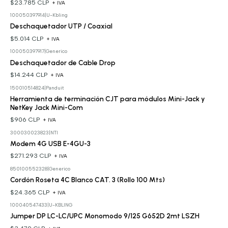
$23.785 CLP
+ IVA
100050397914
|
U-Kbling
Deschaquetador UTP / Coaxial
$5.014 CLP
+ IVA
100050397917
|
Generico
Deschaquetador de Cable Drop
$14.244 CLP
+ IVA
150010514824
|
Panduit
Herramienta de terminación CJT para módulos Mini-Jack y
NetKey Jack Mini-Com
$906 CLP
+ IVA
300030023823
|
NTI
Modem 4G USB E-4GU-3
$271.293 CLP
+ IVA
850100552328
|
Generico
Cordón Roseta 4C Blanco CAT. 3 (Rollo 100 Mts)
$24.365 CLP
+ IVA
100040547433
|
U-KBLING
Jumper DP LC-LC/UPC Monomodo 9/125 G652D 2mt LSZH