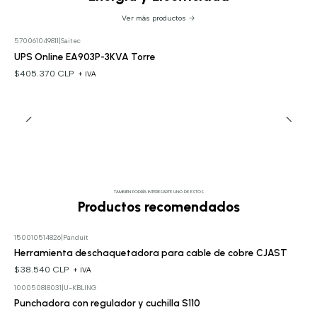
Ver más productos
570061049811
|
Saitec
UPS Online EA903P-3KVA Torre
$405.370 CLP
+ IVA
TAMBIÉN PODRÍA INTERESARTE UNO DE ESTOS
Productos recomendados
150010514826
|
Panduit
Herramienta deschaquetadora para cable de cobre CJAST
$38.540 CLP
+ IVA
100050818031
|
U-KBLING
Punchadora con regulador y cuchilla S110