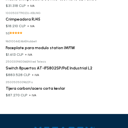
$31.318 CLP
+ IVA
100050377902
|
U-KBLING
Crimpeadora RJ45
$18.210 CLP
+ IVA
5.0
960100442464
|
Hubbell
Faceplate para modulo station IMF1W
$1.613 CLP
+ IVA
250030940066
|
Allied Telesis
Switch 8puertos AT-IFS802SP/PoE Industrial L2
$883.528 CLP
+ IVA
350050500962
|
Fis
Tijera carbon/acero corta kevlar
$87.270 CLP
+ IVA