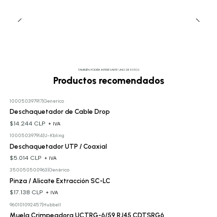
TAMBIÉN PODRÍA INTERESARTE UNO DE ESTOS
Productos recomendados
100050397917
|
Generico
Deschaquetador de Cable Drop
$14.244 CLP
+ IVA
100050397914
|
U-Kbling
Deschaquetador UTP / Coaxial
$5.014 CLP
+ IVA
350050500963
|
Genérico
Pinza / Alicate Extracción SC-LC
$17.138 CLP
+ IVA
960101092457
|
Hubbell
Muela Crimpeadora UCTRG-6/59 RJ45 CDTSRG6