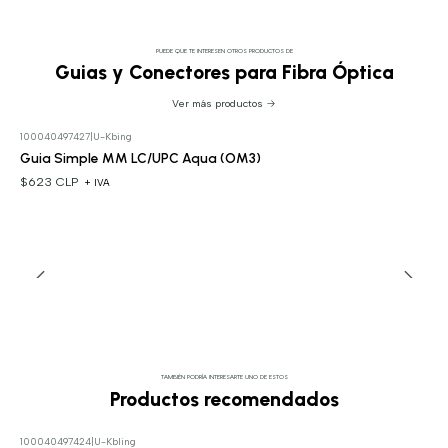
PUEDE QUE TE INTERESEN OTROS PRODUCTOS DE
Guias y Conectores para Fibra Óptica
Ver más productos
100040497427
|
U-Kbing
Guia Simple MM LC/UPC Aqua (OM3)
$623 CLP
+ IVA
TAMBIÉN PODRÍA INTERESARTE UNO DE ESTOS
Productos recomendados
100040497424
|
U-Kbling