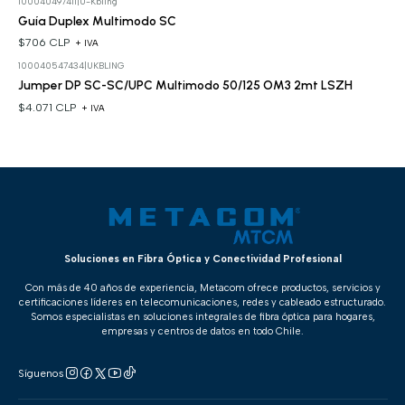
100040497411
|
U-Kbling
Guía Duplex Multimodo SC
$706 CLP
+ IVA
100040547434
|
UKBLING
Jumper DP SC-SC/UPC Multimodo 50/125 OM3 2mt LSZH
$4.071 CLP
+ IVA
Soluciones en Fibra Óptica y Conectividad Profesional
Con más de 40 años de experiencia, Metacom ofrece productos, servicios y
certificaciones líderes en telecomunicaciones, redes y cableado estructurado.
Somos especialistas en soluciones integrales de fibra óptica para hogares,
empresas y centros de datos en todo Chile.
Síguenos