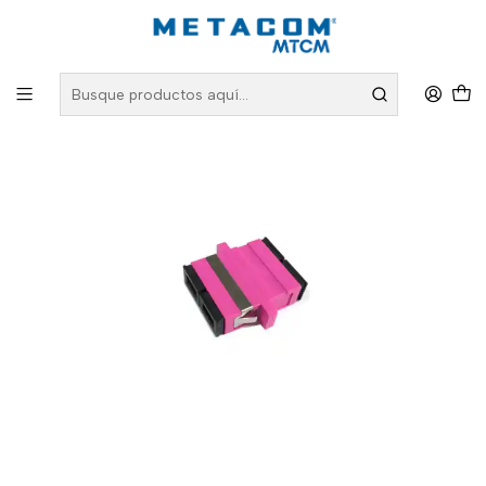
Inicio
PRODUCTOS
Fibra Óptica
Guias y Conectores para Fibra Óptica
Guia Duplex MM SC/UPC Violeta (OM4)