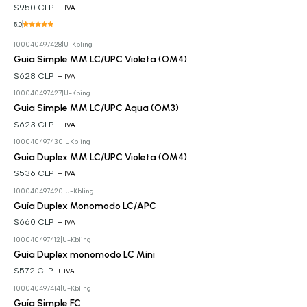
$950 CLP
+ IVA
5.0
100040497428
|
U-Kbling
Guia Simple MM LC/UPC Violeta (OM4)
$628 CLP
+ IVA
100040497427
|
U-Kbing
Guia Simple MM LC/UPC Aqua (OM3)
$623 CLP
+ IVA
100040497430
|
UKbling
Guia Duplex MM LC/UPC Violeta (OM4)
$536 CLP
+ IVA
100040497420
|
U-Kbling
Guía Duplex Monomodo LC/APC
$660 CLP
+ IVA
100040497412
|
U-Kbling
Guía Duplex monomodo LC Mini
$572 CLP
+ IVA
100040497414
|
U-Kbling
Guía Simple FC