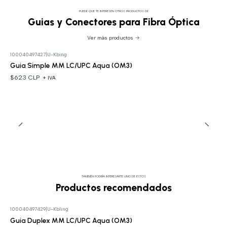
PUEDE QUE TE INTERESEN OTROS PRODUCTOS DE
Guias y Conectores para Fibra Óptica
Ver más productos
100040497427
|
U-Kbing
Guia Simple MM LC/UPC Aqua (OM3)
$623 CLP
+ IVA
TAMBIÉN PODRÍA INTERESARTE UNO DE ESTOS
Productos recomendados
100040497429
|
U-Kbling
Guia Duplex MM LC/UPC Aqua (OM3)