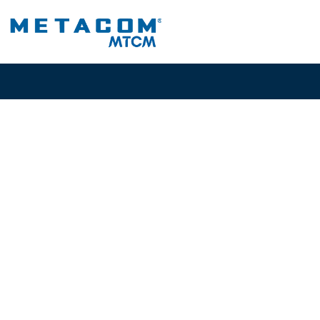
I
Fibra Óptica: Ti