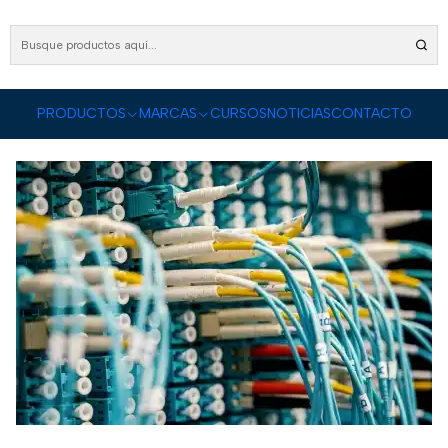
nicio
Blog
Fibra Óptica: Tipos, Usos, Ventajas y Comparación con Cables de Cob
pos, Usos, Ventajas y Comparación co
PRODUCTOS
MARCAS
CURSOS
NOTICIAS
CONTACTO