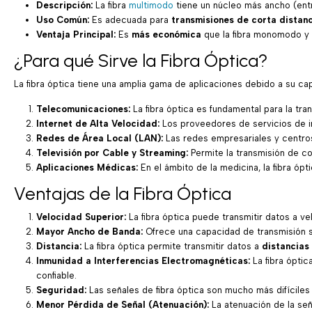
Descripción:
La fibra
multimodo
tiene un núcleo más ancho (entr
Uso Común:
Es adecuada para
transmisiones de corta distanc
Ventaja Principal:
Es
más económica
que la fibra monomodo y 
¿Para qué Sirve la Fibra Óptica?
La fibra óptica tiene una amplia gama de aplicaciones debido a su c
Telecomunicaciones:
La fibra óptica es fundamental para la tran
Internet de Alta Velocidad:
Los proveedores de servicios de int
Redes de Área Local (LAN):
Las redes empresariales y centros 
Televisión por Cable y Streaming:
Permite la transmisión de co
Aplicaciones Médicas:
En el ámbito de la medicina, la fibra ópt
Ventajas de la Fibra Óptica
Velocidad Superior:
La fibra óptica puede transmitir datos a v
Mayor Ancho de Banda:
Ofrece una capacidad de transmisión s
Distancia:
La fibra óptica permite transmitir datos a
distancias
Inmunidad a Interferencias Electromagnéticas:
La fibra óptic
confiable.
Seguridad:
Las señales de fibra óptica son mucho más difíciles 
Menor Pérdida de Señal (Atenuación):
La atenuación de la seña