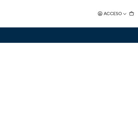
re
ACCESO
n Cables de Cobre