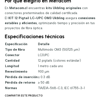
Por qué elegirlo en Metacom
En
Metacom.cl
encuentras
kits Ukbling originales
con
conectores preterminados de calidad certificada.
El
KIT 12 Pigtail LC-UPC OM3 Ukbling
asegura
conexiones
estables y eficientes
, optimizando tiempo y precisión en tus
proyectos de fibra óptica.
Especificaciones técnicas
Especificación
Detalle
Tipo de fibra
Multimodo OM3 (50/125 µm)
Conector
LC/UPC
Cantidad
12 pigtails (colores estándar)
Longitud
1 metro cada uno
Revestimiento
900 µm
Pérdida de inserción
≤ 0.3 dB
Pérdida de retorno
≥ 50 dB
Normas
TIA/EIA-568-C.3, IEC 61755-3-1
COMPARTIR ESTE PRODUCTO