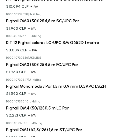
$10.094 CLP
+ IVA
100040737538
|
U-Kbling
Pigtail OM3 (50/125)1,5 m SC/UPC Par
$1.963 CLP
+ IVA
100040737551
|
U-Kbling
KIT 12 Pigtail colores LC-UPC SM G652D 1 metro
$8.809 CLP
+ IVA
100040737536
|
UKBLING
Pigtail OM3 (50/125)1,5 m FC/UPC Par
$1.963 CLP
+ IVA
100040737547
|
U-Kbling
Pigtail Monomodo / Par 1,5 m 0,9 mm LC/APC LSZH
$1.592 CLP
+ IVA
100040737540
|
Ukbling
Pigtail OM4 (50/125)1,5 m LC Par
$2.221 CLP
+ IVA
100040737535
|
U-Kbling
Pigtail OM1 (62,5/125) 1,5 m ST/UPC Par