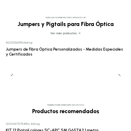
PUEDE QUE TE INTERESEN OTROS PRODUCTOS DE
Jumpers y Pigtails para Fibra Óptica
Ver más productos
1620313639
|
Ukbling
Cotizar
Jumpers de Fibra Óptica Personalizados - Medidas Especiales
y Certificados
TAMBIÉN PODRÍA INTERESARTE UNO DE ESTOS
Productos recomendados
100040737549
|
U-Kbling
KIT 12 Pigtail colores SC-APC SM G657A2 1 metro