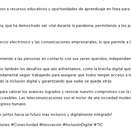
eso a recursos educativos y oportunidades de aprendizaje en línea para
cina, que ha demostrado ser vital durante la pandemia, permitiendo a los 
rcio electrónico y las comunicaciones empresariales, lo que permite a
niendo a las personas en contacto con sus seres queridos, independien
os también los desafíos que aún enfrentamos, como la brecha digital q
undamental seguir trabajando para asegurar que todos tengan acceso a la
o la inclusión digital y garantizando que nadie se quede atrás.
ra valorar los avances logrados y renovar nuestro compromiso con la i
accesibles. Las telecomunicaciones son el motor de una sociedad moderna
rogreso humano.
untos hacia un futuro más inclusivo y digitalmente integrado!
ones #Conectividad #Innovación #InclusiónDigital #TIC