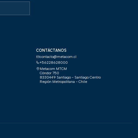
CONTÁCTANOS
contacto@metacom.cl
+56228628000
Metacom MTCM
Cóndor 750
8330449 Santiago - Santiago Centro
Región Metropolitana - Chile