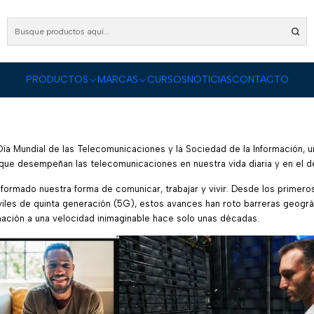
Inicio
Blog
Día de la Telecomunicaciones
PUBLICADO EL 17/5/2024
Día de la Telecomunicaciones
PRODUCTOS
MARCAS
CURSOS
NOTICIAS
CONTACTO
Blog
Hablemos de Telecomunicaciones
Noticias!
ía Mundial de las Telecomunicaciones y la Sociedad de la Información, un
l que desempeñan las telecomunicaciones en nuestra vida diaria y en el de
ormado nuestra forma de comunicar, trabajar y vivir. Desde los primeros 
óviles de quinta generación (5G), estos avances han roto barreras geog
rmación a una velocidad inimaginable hace solo unas décadas.