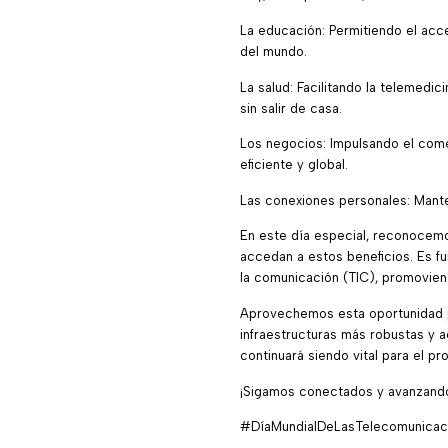
La educación: Permitiendo el acc
del mundo.
La salud: Facilitando la telemedi
sin salir de casa.
Los negocios: Impulsando el come
eficiente y global.
Las conexiones personales: Mante
En este día especial, reconocem
accedan a estos beneficios. Es f
la comunicación (TIC), promoviend
Aprovechemos esta oportunidad pa
infraestructuras más robustas y 
continuará siendo vital para el p
¡Sigamos conectados y avanzando j
#DíaMundialDeLasTelecomunicaci