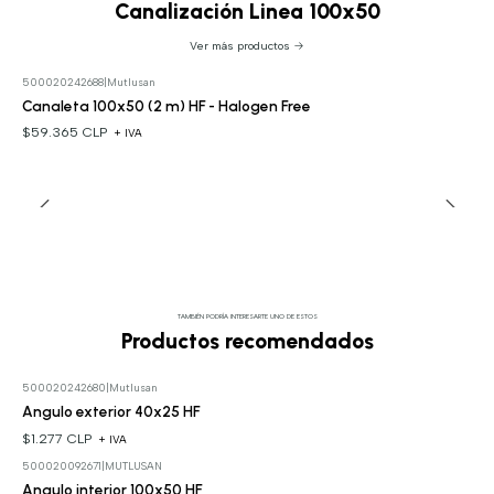
Canalización Linea 100x50
Ver más productos
500020242688
|
Mutlusan
Canaleta 100x50 (2 m) HF - Halogen Free
$59.365 CLP
+ IVA
TAMBIÉN PODRÍA INTERESARTE UNO DE ESTOS
Productos recomendados
500020242680
|
Mutlusan
Angulo exterior 40x25 HF
$1.277 CLP
+ IVA
500020092671
|
MUTLUSAN
Angulo interior 100x50 HF