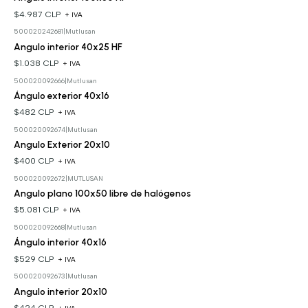
$4.987 CLP
+ IVA
500020242681
|
Mutlusan
Angulo interior 40x25 HF
$1.038 CLP
+ IVA
500020092666
|
Mutlusan
Ángulo exterior 40x16
$482 CLP
+ IVA
500020092674
|
Mutlusan
Angulo Exterior 20x10
$400 CLP
+ IVA
500020092672
|
MUTLUSAN
Angulo plano 100x50 libre de halógenos
$5.081 CLP
+ IVA
500020092668
|
Mutlusan
Ángulo interior 40x16
$529 CLP
+ IVA
500020092673
|
Mutlusan
Angulo interior 20x10
$424 CLP