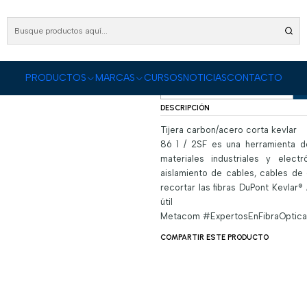
Inicio
PRODUCTOS
Fibra Óptica
Tijera carbon/acero corta kevlar
Tijera carbon/ace
|
PRODUCTOS
MARCAS
CURSOS
NOTICIAS
CONTACTO
Cantidad
DESCRIPCIÓN
Tijera carbon/acero corta kevlar
86 1 / 2SF es una herramienta de
materiales industriales y elect
aislamiento de cables, cables de 
recortar las fibras DuPont Kevlar®
útil
Metacom #ExpertosEnFibraOptica
COMPARTIR ESTE PRODUCTO