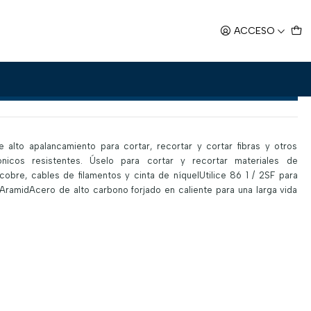
ACCESO
ro corta kevlar
Agregar al Carro
 alto apalancamiento para cortar, recortar y cortar fibras y otros
rónicos resistentes. Úselo para cortar y recortar materiales de
cobre, cables de filamentos y cinta de níquelUtilice 86 1 / 2SF para
 AramidAcero de alto carbono forjado en caliente para una larga vida