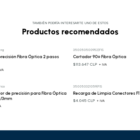
TAMBIÉN PODRÍA INTERESARTE UNO DE ESTOS
Productos recomendados
ing
350050500952
|
FIS
recisión Fibra Óptica 2 pasos
Cortador 90º Fibra Óptica
$113.647 CLP
+ IVA
IVA
ico
350050321059
|
FIS
 de precisión para Fibra Óptica
Recarga de Limpia Conectores F
m/3mm
$4.045 CLP
+ IVA
A