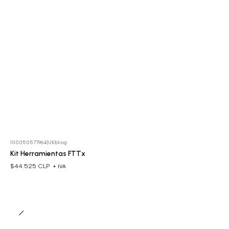
100050577964
|
UKbling
Kit Herramientas FTTx
$44.525 CLP
+ IVA