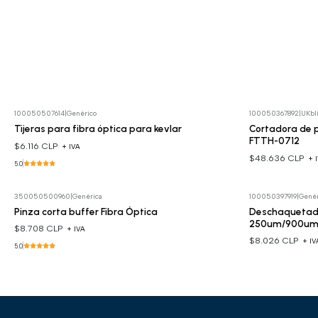
100050507614
|
Genérico
100050367892
|
UKbl
Tijeras para fibra óptica para kevlar
Cortadora de p
FTTH-0712
$6.116 CLP
+ IVA
$48.636 CLP
+ 
5.0
350050500960
|
Genérica
100050397919
|
Genér
Pinza corta buffer Fibra Óptica
Deschaquetador
250um/900u
$8.708 CLP
+ IVA
$8.026 CLP
+ IV
5.0