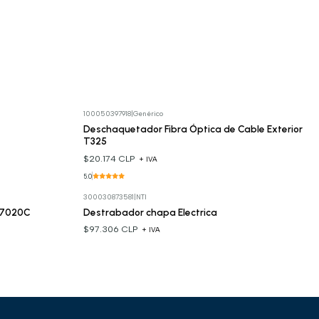
100050397918
|
Genérico
Deschaquetador Fibra Óptica de Cable Exterior
T325
$20.174 CLP
+ IVA
5.0
300030873581
|
NTI
17020C
Destrabador chapa Electrica
$97.306 CLP
+ IVA