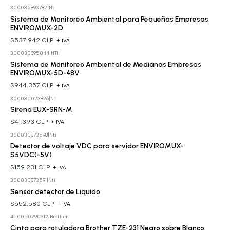
300030893782
|
Nti
Sistema de Monitoreo Ambiental para Pequeñas Empresas
ENVIROMUX-2D
$537.942 CLP
+ IVA
300030895044
|
NTI
Sistema de Monitoreo Ambiental de Medianas Empresas
ENVIROMUX-5D-48V
$944.357 CLP
+ IVA
300030023826
|
NTI
Sirena EUX-SRN-M
$41.393 CLP
+ IVA
300030873598
|
Nti
Detector de voltaje VDC para servidor ENVIROMUX-
S5VDC(-5V)
$159.231 CLP
+ IVA
300030873591
|
Nti
Sensor detector de Liquido
$652.580 CLP
+ IVA
450050290312
|
Brother
Cinta para rotuladora Brother TZE-231 Negro sobre Blanco