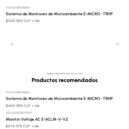
300030893781
|
Nti
Sistema de Monitoreo de Microambiente E-MICRO -TRHP
$420.383 CLP
+ IVA
TAMBIÉN PODRÍA INTERESARTE UNO DE ESTOS
Productos recomendados
300030893781
|
Nti
Sistema de Monitoreo de Microambiente E-MICRO -TRHP
$420.383 CLP
+ IVA
300030873625
|
NTI
Monitor Voltaje AC E-ACLM-V-V2
$276.375 CLP
+ IVA