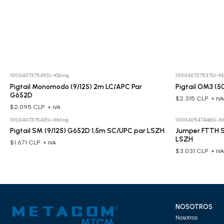
100040737545
|
U-Kbling
100040737537
|
U-Kb
Pigtail Monomodo (9/125) 2m LC/APC Par
Pigtail OM3 (5
G652D
$2.315 CLP
+ IV
$2.095 CLP
+ IVA
100040737543
|
U-Kbling
100040547446
|
U-Kb
Pigtail SM (9/125) G652D 1,5m SC/UPC par LSZH
Jumper FTTH 
LSZH
$1.671 CLP
+ IVA
$3.031 CLP
+ IV
NOSOTROS
Nosotros