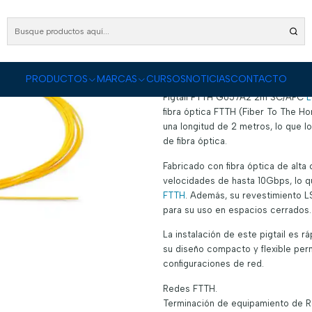
TOS
Fibra Óptica
Jumpers y Pigtails para Fibra Óptica
Pigtail FTTH G657A2 2m S
Pigtail FTTH G6
|
DESCRIPCIÓN
PRODUCTOS
MARCAS
CURSOS
NOTICIAS
CONTACTO
Pigtail FTTH G657A2 2m SC/APC
L
fibra óptica FTTH (Fiber To The H
una longitud de 2 metros, lo que l
de fibra óptica.
Fabricado con fibra óptica de alta
velocidades de hasta 10Gbps, lo q
FTTH
. Además, su revestimiento L
para su uso en espacios cerrados.
La instalación de este pigtail es 
su diseño compacto y flexible perm
configuraciones de red.
Redes FTTH.
Terminación de equipamiento de R