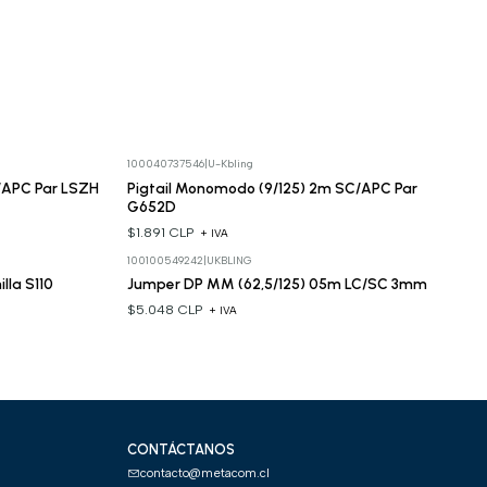
100040737546
|
U-Kbling
C/APC Par LSZH
Pigtail Monomodo (9/125) 2m SC/APC Par
G652D
$1.891 CLP
+ IVA
100100549242
|
UKBLING
lla S110
Jumper DP MM (62,5/125) 05m LC/SC 3mm
$5.048 CLP
+ IVA
CONTÁCTANOS
contacto@metacom.cl