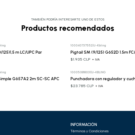
TAMBIÉN PODRÍA INTERESARTE UNO DE ESTOS
Productos recomendados
ling
100040737552
|
U-Kbling
0/125)1,5 m LC/UPC Par
Pigtail SM (9/125) G652D 1.5m F
$1.935 CLP
A
+ IVA
ling
100050818031
|
U-KBLING
Simple G657A2 2m SC-SC APC
Punchadora con regulador y cuchi
$23.785 CLP
+ IVA
A
INFORMACIÓN
Términos y Condiciones