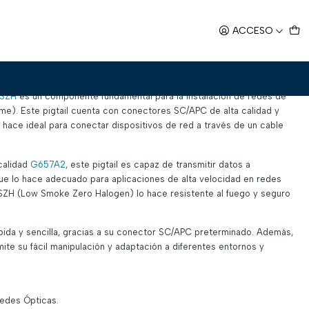
C/APC LSZH Par
ACCESO
57A2 2m SC/APC LSZH Par
SZH
es un componente fundamental para la instalación de redes de
ome). Este pigtail cuenta con conectores SC/APC de alta calidad y
o hace ideal para conectar dispositivos de red a través de un cable
 calidad
G657A2
, este pigtail es capaz de transmitir datos a
ue lo hace adecuado para aplicaciones de alta velocidad en redes
SZH (Low Smoke Zero Halogen) lo hace resistente al fuego y seguro
rápida y sencilla, gracias a su conector SC/APC preterminado. Además,
ite su fácil manipulación y adaptación a diferentes entornos y
edes Ópticas.