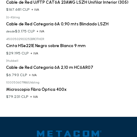
Cable de Red U/FTP CAT6A 23AWG LSZH Unifilar Interior (305)
$167.681 CLP
+ IVA
|
U-Kbling
Cable de Red Categoría 6A 0,90 mts Blindado LSZH
$3.175 CLP
desde
+ IVA
450050290325
|
BROTHER
Cinta HSe221E Negro sobre Blanco 9 mm
$29.195 CLP
+ IVA
|
Hubbell
Cable de Red Categoría 6A 2,10 m HC6AR07
$6.793 CLP
+ IVA
100050607986
|
Ukbling
Microscopio Fibra Óptica 400x
$79.231 CLP
+ IVA