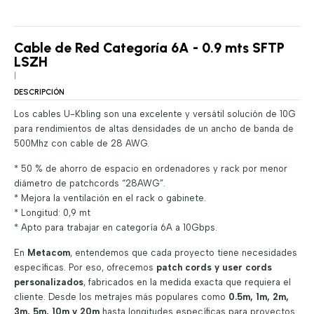
Cable de Red Categoría 6A - 0.9 mts SFTP
LSZH
|
DESCRIPCIÓN
Los cables U-Kbling son una excelente y versátil solución de 10G
para rendimientos de altas densidades de un ancho de banda de
500Mhz con cable de 28 AWG.
* 50 % de ahorro de espacio en ordenadores y rack por menor
diámetro de patchcords “28AWG”.
* Mejora la ventilación en el rack o gabinete.
* Longitud: 0,9 mt
* Apto para trabajar en categoría 6A a 10Gbps.
En
Metacom
, entendemos que cada proyecto tiene necesidades
específicas. Por eso, ofrecemos
patch cords y user cords
personalizados
, fabricados en la medida exacta que requiera el
cliente. Desde los metrajes más populares como
0.5m, 1m, 2m,
3m, 5m, 10m y 20m
hasta longitudes específicas para proyectos