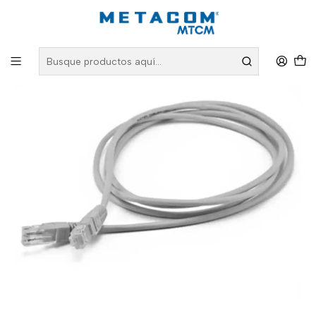
Inicio
PRODUCTOS
Cableado Estructurado
Patch Cord y User Cord
Categoría 6A
Cable de Red Categoría 6A - 0.9 mts SFTP LSZH