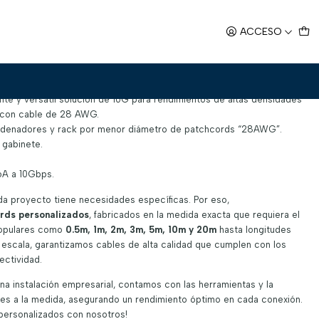
ría 6A 2.1m SFTP LSZH
ACCESO
egoría 6A 2.1m SFTP LSZH
nte y versátil solución de 10G para rendimientos de altas densidades
 con cable de 28 AWG.
ordenadores y rack por menor diámetro de patchcords “28AWG”.
o gabinete.
 6A a 10Gbps.
a proyecto tiene necesidades específicas. Por eso,
ords personalizados
, fabricados en la medida exacta que requiera el
populares como
0.5m, 1m, 2m, 3m, 5m, 10m y 20m
hasta longitudes
 escala, garantizamos cables de alta calidad que cumplen con los
ectividad.
a instalación empresarial, contamos con las herramientas y la
nes a la medida, asegurando un rendimiento óptimo en cada conexión.
 personalizados con nosotros!