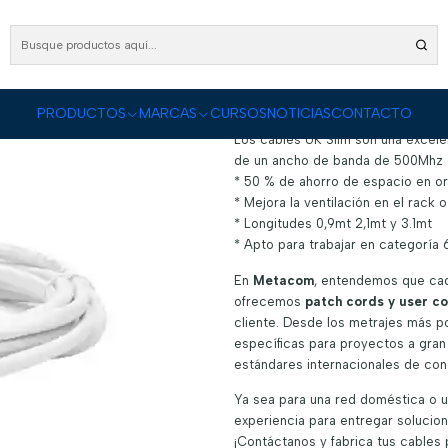
Cableado Estructurado
Patch Cord y User Cord
Categoría 6A
Cable de Red Catego
Cable de Red Cat
|
DESCRIPCIÓN
PRODUCTOS
MARCAS
CURSOS
NOTICIAS
CONTACTO
Los cables UK Slim son una excele
de un ancho de banda de 500Mhz
* 50 % de ahorro de espacio en 
* Mejora la ventilación en el rack 
* Longitudes 0,9mt 2,1mt y 3.1mt
* Apto para trabajar en categoría
En
Metacom
, entendemos que cad
ofrecemos
patch cords y user c
cliente. Desde los metrajes más 
específicas para proyectos a gran
estándares internacionales de con
Ya sea para una red doméstica o un
experiencia para entregar solucio
¡Contáctanos y fabrica tus cables