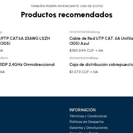
TAMBIÉN PODRÍA INTERESARTE UNO DE ESTOS
Productos recomendados
ng
100010176476
|
Ukbling
 U/FTP CAT6A 23AWG LSZH
Cable de Red UTP CAT. 6A Unifila
r (305)
(305) Azul
$180.694 CLP
VA
+ IVA
ERICO
650060232508
|
Mec
1DP 2,4GHz Omnidireccional
Caja de distribución sobrepuest
$1.273 CLP
 IVA
+ IVA
INFORMACIÓN
Términos y Condiciones
Políticas de Despacho
Garantía y Devoluciones