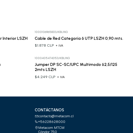
100010696583
|
UKBLING
r Interior LSZH
Cable de Red Categoría 6 UTP LSZH 0,90 mts.
$1.878 CLP
+ IVA
100040547435
|
UKBLING
a
Jumper DP SC-SC/UPC Multimodo 62,5/125
2mts LSZH
$4.249 CLP
+ IVA
CONTÁCTANOS
contacto@metacom.cl
+56228628000
Metacom MTCM
Cóndor 750