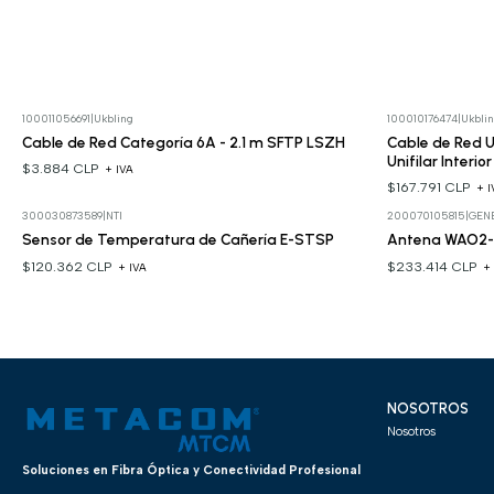
100011056691
|
Ukbling
100010176474
|
Ukbli
Cable de Red Categoría 6A - 2.1 m SFTP LSZH
Cable de Red
Unifilar Interio
$3.884 CLP
+ IVA
$167.791 CLP
+ I
300030873589
|
NTI
200070105815
|
GEN
Sensor de Temperatura de Cañería E-STSP
Antena WAO2-1
$120.362 CLP
$233.414 CLP
+ IVA
+
NOSOTROS
Nosotros
Soluciones en Fibra Óptica y Conectividad Profesional