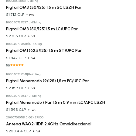
100080738581
|
Ukbling
Pigtail OM3 (50/125) 1,5 m SC LSZH Par
$1.712 CLP
+ IVA
100040737537
|
U-Kbling
Pigtail OM3 (50/125)1,5 m LC/UPC Par
$2.315 CLP
+ IVA
100040737535
|
U-Kbling
Pigtail OM1 (62,5/125) 1,5 m ST/UPC Par
$1.847 CLP
+ IVA
5.0
100040737541
|
U-Kbling
Pigtail Monomodo (9/125) 1,5 m FC/UPC Par
$2.159 CLP
+ IVA
100040737547
|
U-Kbling
Pigtail Monomodo / Par 1,5 m 0,9 mm LC/APC LSZH
$1.593 CLP
+ IVA
200070105815
|
GENERICO
Antena WAO2-11DP 2,4GHz Omnidireccional
$233.414 CLP
+ IVA