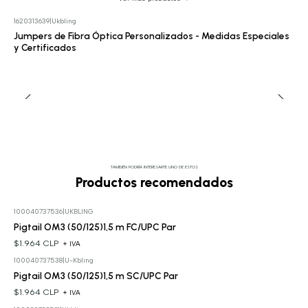
1620313639
|
Ukbling
Cotizar
Jumpers de Fibra Óptica Personalizados - Medidas Especiales
y Certificados
TAMBIÉN PODRÍA INTERESARTE UNO DE ESTOS
Productos recomendados
100040737536
|
UKBLING
Pigtail OM3 (50/125)1,5 m FC/UPC Par
$1.964 CLP
+ IVA
100040737538
|
U-Kbling
Pigtail OM3 (50/125)1,5 m SC/UPC Par
$1.964 CLP
+ IVA