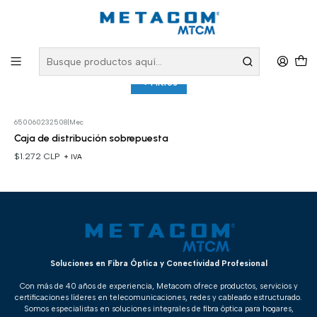
Inicio
Marcas
Mec
Mec
Filtros
650060232508
|
Mec
Caja de distribución sobrepuesta
$1.272 CLP
+ IVA
Soluciones en Fibra Óptica y Conectividad Profesional
Con más de 40 años de experiencia, Metacom ofrece productos, servicios y
certificaciones líderes en telecomunicaciones, redes y cableado estructurado.
Somos especialistas en soluciones integrales de fibra óptica para hogares,