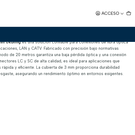
LC/ SC 3mm
ACCESO
0 m LC/ SC 3mm
m Ukbling
es una solución confiable para conexiones de fibra óptica
caciones, LAN y CATV. Fabricado con precisión bajo normativas
imodo de 20 metros garantiza una baja pérdida óptica y una conexión
nectores LC y SC de alta calidad, es ideal para aplicaciones que
 rápida y eficiente. La cubierta de 3 mm proporciona durabilidad
desgaste, asegurando un rendimiento óptimo en entornos exigentes.