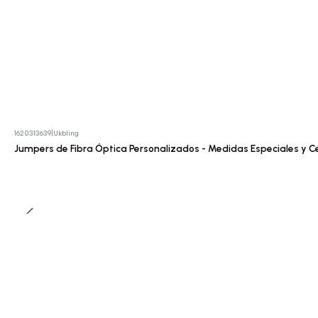
1620313639
|
Ukbling
Cotizar
Jumpers de Fibra Óptica Personalizados - Medidas Especiales y Ce