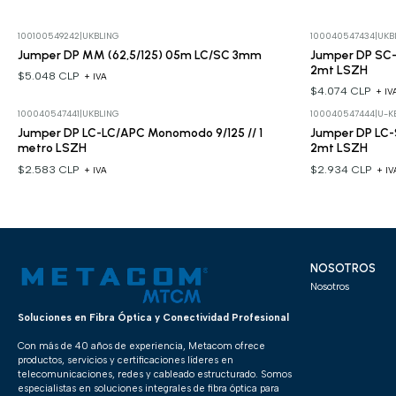
100100549242
|
UKBLING
100040547434
|
UKB
Jumper DP MM (62,5/125) 05m LC/SC 3mm
Jumper DP SC
2mt LSZH
$5.048 CLP
+ IVA
$4.074 CLP
+ IV
100040547441
|
UKBLING
100040547444
|
U-K
Jumper DP LC-LC/APC Monomodo 9/125 // 1
Jumper DP LC
metro LSZH
2mt LSZH
$2.583 CLP
$2.934 CLP
+ IVA
+ IV
NOSOTROS
Nosotros
Soluciones en Fibra Óptica y Conectividad Profesional
Con más de 40 años de experiencia, Metacom ofrece
productos, servicios y certificaciones líderes en
telecomunicaciones, redes y cableado estructurado. Somos
especialistas en soluciones integrales de fibra óptica para