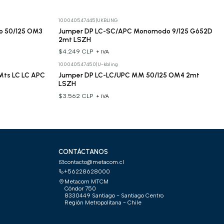
100040547445
|
UKBLING
o 50/125 OM3
Jumper DP LC-SC/APC Monomodo 9/125 G652D
2mt LSZH
$4.249 CLP
+ IVA
100040547450
|
U-kbling
ts LC LC APC
Jumper DP LC-LC/UPC MM 50/125 OM4 2mt
LSZH
$3.562 CLP
+ IVA
CONTÁCTANOS
contacto@metacom.cl
+56228628000
Metacom MTCM
Cóndor 750
8330449 Santiago - Santiago Centro
Región Metropolitana - Chile