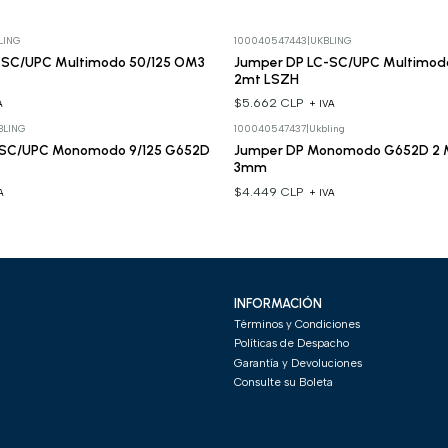
LING
100040547443
|
UKBLING
-SC/UPC Multimodo 50/125 OM3
Jumper DP LC-SC/UPC Multimod
2mt LSZH
$5.662 CLP
A
+ IVA
BLING
100040547437
|
Ukbling
-SC/UPC Monomodo 9/125 G652D
Jumper DP Monomodo G652D 2 M
3mm
$4.449 CLP
A
+ IVA
INFORMACIÓN
Términos y Condiciones
Políticas de Despacho
Garantía y Devoluciones
Consulte su Boleta