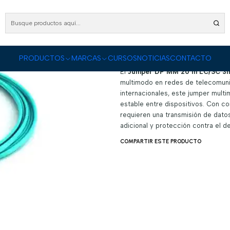
ODUCTOS
Fibra Óptica
Jumpers y Pigtails para Fibra Óptica
Jumper DP MM 20 m 
Jumper DP MM 2
|
DESCRIPCIÓN
PRODUCTOS
MARCAS
CURSOS
NOTICIAS
CONTACTO
El
Jumper DP MM 20 m LC/SC 3m
multimodo en redes de telecomuni
internacionales, este jumper mult
estable entre dispositivos. Con co
requieren una transmisión de datos
adicional y protección contra el 
COMPARTIR ESTE PRODUCTO