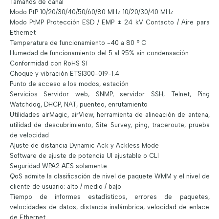
Tamaños de canal
Modo PtP 10/20/30/40/50/60/80 MHz 10/20/30/40 MHz
Modo PtMP Protección ESD / EMP ± 24 kV Contacto / Aire para
Ethernet
Temperatura de funcionamiento -40 a 80 ° C
Humedad de funcionamiento del 5 al 95% sin condensación
Conformidad con RoHS Sí
Choque y vibración ETSI300-019-1.4
Punto de acceso a los modos, estación
Servicios Servidor web, SNMP, servidor SSH, Telnet, Ping
Watchdog, DHCP, NAT, puenteo, enrutamiento
Utilidades airMagic, airView, herramienta de alineación de antena,
utilidad de descubrimiento, Site Survey, ping, traceroute, prueba
de velocidad
Ajuste de distancia Dynamic Ack y Ackless Mode
Software de ajuste de potencia UI ajustable o CLI
Seguridad WPA2 AES solamente
QoS admite la clasificación de nivel de paquete WMM y el nivel de
cliente de usuario: alto / medio / bajo
Tiempo de informes estadísticos, errores de paquetes,
velocidades de datos, distancia inalámbrica, velocidad de enlace
de Ethernet