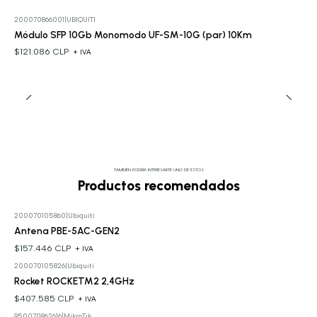
200070866001
|
UBIQUITI
Módulo SFP 10Gb Monomodo UF-SM-10G (par) 10Km
$121.086 CLP
+ IVA
TAMBIÉN PODRÍA INTERESARTE UNO DE ESTOS
Productos recomendados
200070105860
|
Ubiquiti
Antena PBE-5AC-GEN2
$157.446 CLP
+ IVA
200070105826
|
Ubiquiti
Rocket ROCKETM2 2,4GHz
$407.585 CLP
+ IVA
950070862616
|
MikroTik