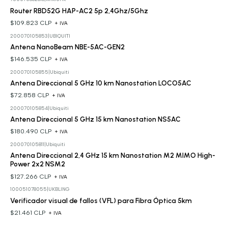
Router RBD52G HAP-AC2 5p 2,4Ghz/5Ghz
$109.823 CLP
+ IVA
200070105853
|
UBIQUITI
Antena NanoBeam NBE-5AC-GEN2
$146.535 CLP
+ IVA
200070105855
|
Ubiquiti
Antena Direccional 5 GHz 10 km Nanostation LOCO5AC
$72.858 CLP
+ IVA
200070105854
|
Ubiquiti
Antena Direccional 5 GHz 15 km Nanostation NS5AC
$180.490 CLP
+ IVA
200070105811
|
Ubiquiti
Antena Direccional 2,4 GHz 15 km Nanostation M2 MIMO High-
Power 2x2 NSM2
$127.266 CLP
+ IVA
100051078055
|
UKBLING
Verificador visual de fallos (VFL) para Fibra Óptica 5km
$21.461 CLP
+ IVA