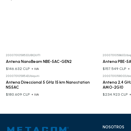
200070105853
|
UBIQUITI
200070105860
|
Ubiq
Antena NanoBeam NBE-5AC-GEN2
Antena PBE-5
$146.632 CLP
$157.549 CLP
+ IVA
+ 
200070105854
|
Ubiquiti
200070105800
|
Ubiq
Antena Direccional 5 GHz 15 km Nanostation
Antena 2,4 GHz
NS5AC
AMO-2G10
$180.609 CLP
$234.923 CLP
+ IVA
+
NOSOTROS