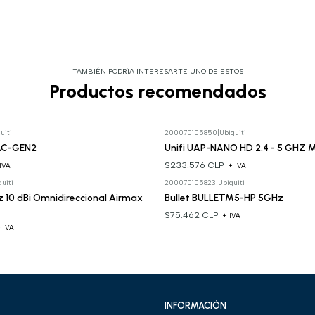
TAMBIÉN PODRÍA INTERESARTE UNO DE ESTOS
Productos recomendados
uiti
200070105850
|
Ubiquiti
AC-GEN2
Unifi UAP-NANO HD 2.4 - 5 GHZ 
$233.576 CLP
IVA
+ IVA
uiti
200070105823
|
Ubiquiti
 10 dBi Omnidireccional Airmax
Bullet BULLETM5-HP 5GHz
$75.462 CLP
+ IVA
 IVA
INFORMACIÓN