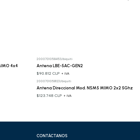
200070105845
|
Ubiquiti
MIMO 4x4
Antena LBE-5AC-GEN2
$90.812 CLP
+ IVA
200070105812
|
Ubiquiti
Antena Direccional Mod. NSM5 MIMO 2x2 5Ghz
$123.748 CLP
+ IVA
CONTÁCTANOS