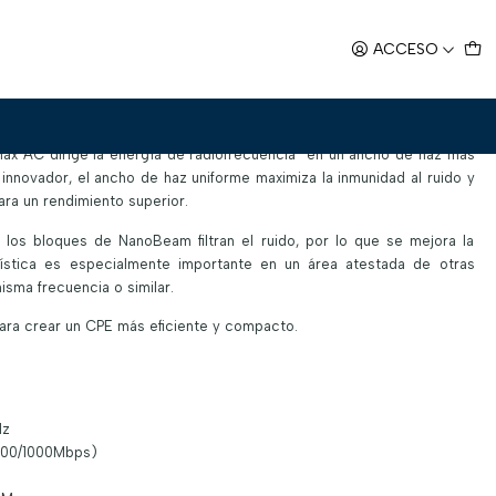
C-16
ACCESO
16
ax AC dirige la energía de radiofrecuencia en un ancho de haz más
innovador, el ancho de haz uniforme maximiza la inmunidad al ruido y
ra un rendimiento superior.
 los bloques de NanoBeam filtran el ruido, por lo que se mejora la
rística es especialmente importante en un área atestada de otras
isma frecuencia o similar.
para crear un CPE más eficiente y compacto.
Hz
100/1000Mbps)