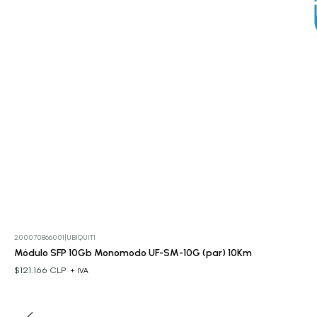
200070866001
|
UBIQUITI
Módulo SFP 10Gb Monomodo UF-SM-10G (par) 10Km
$121.166 CLP
+ IVA