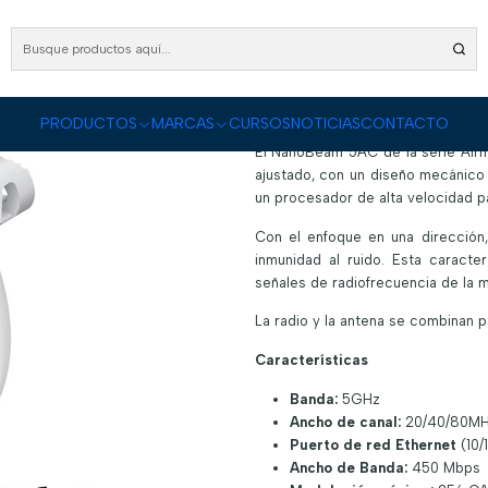
o
PRODUCTOS
Redes Inalámbricas
Antenas y Equipos Wireless
Antena NBE-5A
Antena NBE-5AC-
|
DESCRIPCIÓN
PRODUCTOS
MARCAS
CURSOS
NOTICIAS
CONTACTO
El NanoBeam 5AC de la serie Airm
ajustado, con un diseño mecánico 
un procesador de alta velocidad pa
Con el enfoque en una dirección,
inmunidad al ruido. Esta caracte
señales de radiofrecuencia de la m
La radio y la antena se combinan 
Características
Banda:
5GHz
Ancho de canal:
20/40/80M
Puerto de red Ethernet
(10/
Ancho de Banda:
450 Mbps