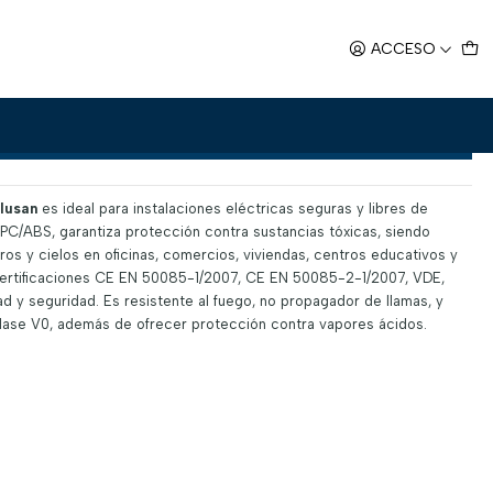
rior 40x25 HF
ACCESO
40x25 HF
Agregar al Carro
lusan
es ideal para instalaciones eléctricas seguras y libres de
 PC/ABS, garantiza protección contra sustancias tóxicas, siendo
s y cielos en oficinas, comercios, viviendas, centros educativos y
ertificaciones CE EN 50085-1/2007, CE EN 50085-2-1/2007, VDE,
d y seguridad. Es resistente al fuego, no propagador de llamas, y
 Clase V0, además de ofrecer protección contra vapores ácidos.