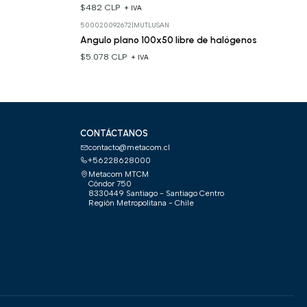
$482 CLP
+ IVA
500020092672
|
MUTLUSAN
Angulo plano 100x50 libre de halógenos
$5.078 CLP
+ IVA
CONTÁCTANOS
contacto@metacom.cl
+56228628000
Metacom MTCM
Cóndor 750
8330449 Santiago - Santiago Centro
Región Metropolitana - Chile