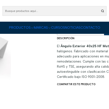
UCTOS
Conectividad Organizada
Canalización
Canalización 40x25
Angulo exte
Angulo exterior 
|
PRODUCTOS
MARCAS
CURSOS
NOTICIAS
CONTACTO
Cantidad
DESCRIPCIÓN
El
Ángulo Exterior 40x25 HF Mut
halógenos. Fabricado con material
adecuado para aplicaciones en muro
remodelaciones. Cumple con las c
RoHS y TSE, asegurando alta calida
autoextinguible con clasificación
Certificado bajo ISO 9001-2008.
COMPARTIR ESTE PRODUCTO