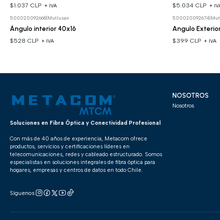
$1.037 CLP
$5.034 CLP
+ IVA
+ IV
500020092668
|
Mutlusan
500020092674
|
Mut
Ángulo interior 40x16
Angulo Exterio
$528 CLP
$399 CLP
+ IVA
+ IVA
NOSOTROS
Nosotros
Soluciones en Fibra Óptica y Conectividad Profesional
Con más de 40 años de experiencia, Metacom ofrece
productos, servicios y certificaciones líderes en
telecomunicaciones, redes y cableado estructurado. Somos
especialistas en soluciones integrales de fibra óptica para
hogares, empresas y centros de datos en todo Chile.
Síguenos