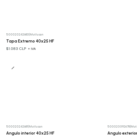
500020242683
|
Mutlusan
Tapa Extremo 40x25 HF
$1.083 CLP
+ IVA
500020242681
|
Mutlusan
500020092678
|
Mut
Angulo interior 40x25 HF
Angulo exterio