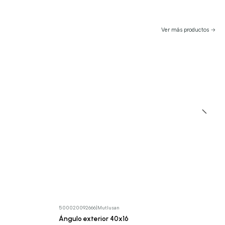
Ver más productos
500020092666
|
Mutlusan
Ángulo exterior 40x16