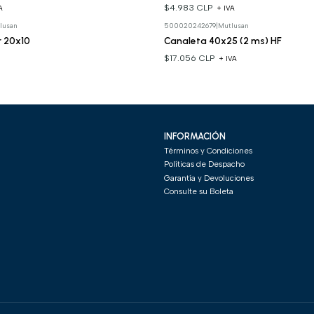
$4.983 CLP
A
+ IVA
lusan
500020242679
|
Mutlusan
r 20x10
Canaleta 40x25 (2 ms) HF
$17.056 CLP
+ IVA
INFORMACIÓN
Términos y Condiciones
Políticas de Despacho
Garantía y Devoluciones
Consulte su Boleta