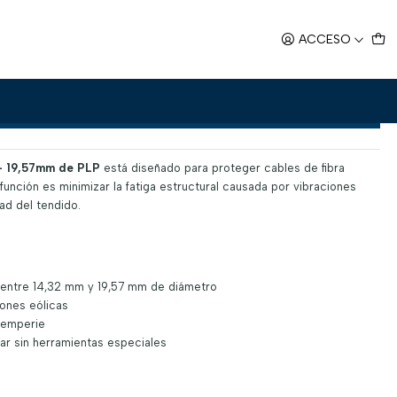
- 19,57mm
ACCESO
SS 14,32mm - 19,57mm
Agregar al Carro
- 19,57mm de PLP
está diseñado para proteger cables de fibra
función es minimizar la fatiga estructural causada por vibraciones
ad del tendido.
 entre 14,32 mm y 19,57 mm de diámetro
iones eólicas
ntemperie
lar sin herramientas especiales