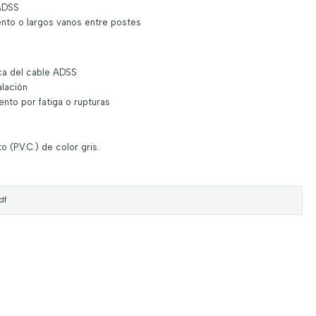
 ADSS
ento o largos vanos entre postes
ca del cable ADSS
alación
to por fatiga o rupturas
o (P.V.C.) de color gris.
df