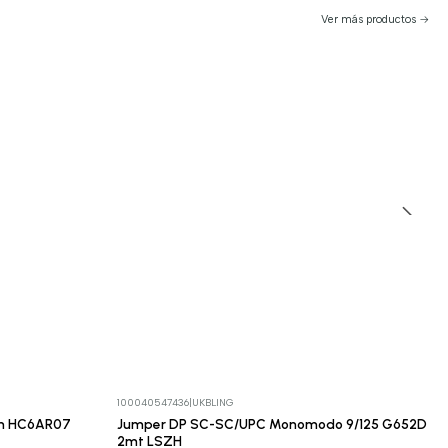
Ver más productos
100040547436
|
UKBLING
 m HC6AR07
Jumper DP SC-SC/UPC Monomodo 9/125 G652D
2mt LSZH