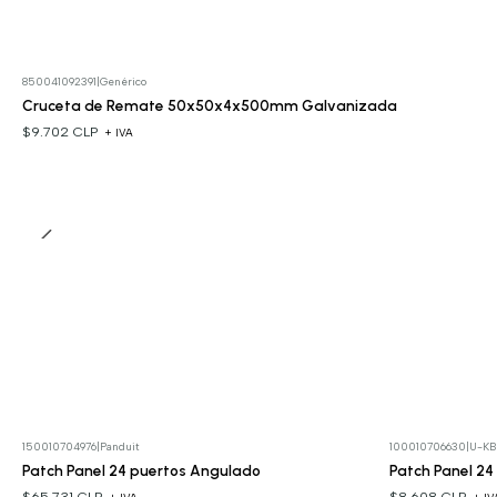
850041092391
|
Genérico
Cruceta de Remate 50x50x4x500mm Galvanizada
$9.702 CLP
+ IVA
150010704976
|
Panduit
100010706630
|
U-KB
Patch Panel 24 puertos Angulado
Patch Panel 24
$65.731 CLP
$8.608 CLP