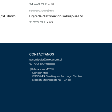
$4.663 CLP
+ IVA
650060232508
|
Mec
LC/SC 3mm
Caja de distribución sobrepuesta
$1.273 CLP
+ IVA
CONTÁCTANOS
contacto@metacom.cl
+56228628000
Metacom MTCM
Cóndor 750
8330449 Santiago - Santiago Centro
Región Metropolitana - Chile