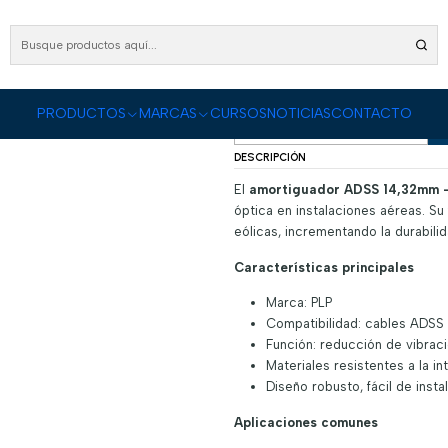
RODUCTOS
Fibra Óptica
Herraje para Fibra Óptica
Amortiguador ADSS 14,32mm 
Amortiguador AD
|
PRODUCTOS
MARCAS
CURSOS
NOTICIAS
CONTACTO
Cantidad
DESCRIPCIÓN
El
amortiguador ADSS 14,32mm 
óptica en instalaciones aéreas. Su 
eólicas, incrementando la durabilid
Características principales
Marca: PLP
Compatibilidad: cables ADSS
Función: reducción de vibrac
Materiales resistentes a la i
Diseño robusto, fácil de insta
Aplicaciones comunes