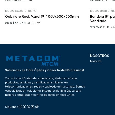
+ IVA
+ IV
100020486900
|
U-KBLING
100020136841
|
U-KBL
Gabinete Rack Mural 19´´ 06Ux600x600mm
Bandeja 19'' p
Ventilada
$64.258 CLP
desde
+ IVA
$19.260 CLP
+ I
NOSOTROS
Nosotros
Soluciones en Fibra Óptica y Conectividad Profesional
Con más de 40 años de experiencia, Metacom ofrece
productos, servicios y certificaciones líderes en
telecomunicaciones, redes y cableado estructurado. Somos
especialistas en soluciones integrales de fibra óptica para
hogares, empresas y centros de datos en todo Chile.
Síguenos