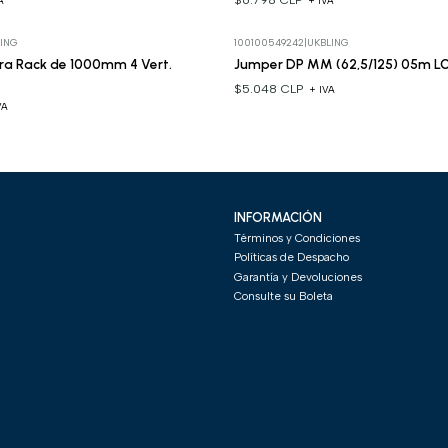
A
+ IVA
ING
100100549242
|
UKBLING
ara Rack de 1000mm 4 Vert.
Jumper DP MM (62,5/125) 05m 
$5.048 CLP
+ IVA
VA
INFORMACIÓN
Términos y Condiciones
Políticas de Despacho
Garantía y Devoluciones
Consulte su Boleta