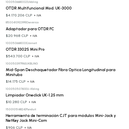
100050668002
|
Ukbling
OTDR Multifuncional Mod. UK-3000
$4.170.206 CLP
+ IVA
850041092399
|
Genérico
Adaptador para OTDR FC
$20.968 CLP
+ IVA
100050668003
|
Joinwit
OTDR 3302S Mini Pro
$543.700 CLP
+ IVA
100050397916
|
UKBLING
Mid-Span Deschaquetador Fibra Optica Longitudinal para
Minitubo
$14.175 CLP
+ IVA
100050507613
|
U-Kbling
Limpiador Oneclick UK-1.25 mm
$10.280 CLP
+ IVA
150010514824
|
Panduit
Herramienta de terminación CJT para módulos Mini-Jack y
NetKey Jack Mini-Com
$906 CLP
+ IVA