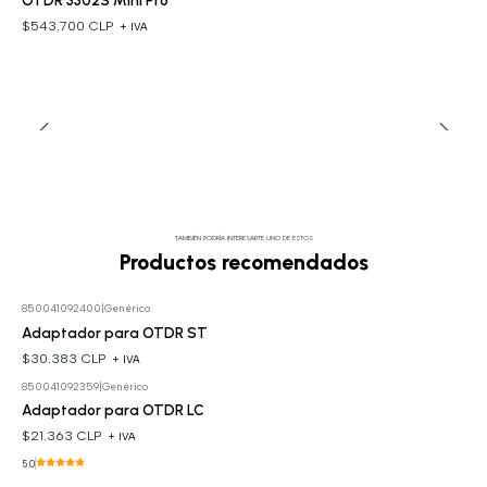
OTDR 3302S Mini Pro
$543.700 CLP
+ IVA
TAMBIÉN PODRÍA INTERESARTE UNO DE ESTOS
Productos recomendados
850041092400
|
Genérico
Adaptador para OTDR ST
$30.383 CLP
+ IVA
850041092359
|
Genérico
Adaptador para OTDR LC
$21.363 CLP
+ IVA
5.0