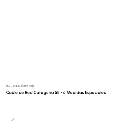
1620491883
|
Ukbling
Cotizar
Cable de Red Categoría 5E - 6 Medidas Especiales