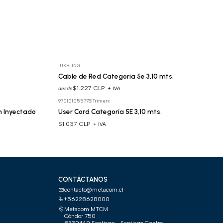
|
UKBLING
Cable de Red Categoría 5e 3,10 mts.
$1.227 CLP
desde
+ IVA
970101055778
|
Trimerx
m Inyectado
User Cord Categoría 5E 3,10 mts.
$1.037 CLP
+ IVA
CONTÁCTANOS
contacto@metacom.cl
+56228628000
Metacom MTCM
Cóndor 750
8330449 Santiago - Santiago Centro