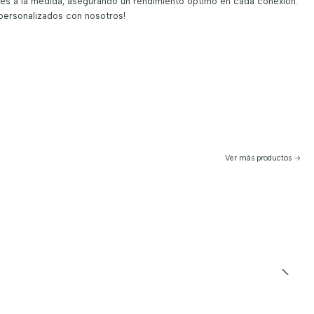
nes a la medida, asegurando un rendimiento óptimo en cada conexión.
 personalizados con nosotros!
Ver más productos