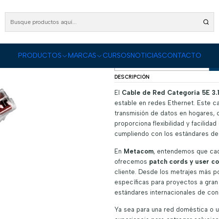
S
Cableado Estructurado
Patch Cord y User Cord
Categoría 5e
Cable de Red Cat
Cable de Red Cat
|
PRODUCTOS
MARCAS
CURSOS
NOTICIAS
CONTACTO
Cantidad
DESCRIPCIÓN
El
Cable de Red Categoría 5E 3.
estable en redes Ethernet. Este ca
transmisión de datos en hogares, o
proporciona flexibilidad y facilidad
cumpliendo con los estándares de 
En
Metacom
, entendemos que cad
ofrecemos
patch cords y user c
cliente. Desde los metrajes más 
específicas para proyectos a gran
estándares internacionales de con
Ya sea para una red doméstica o un