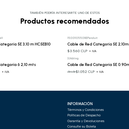
TAMBIÉN PODRÍA INTERESARTE UNO DE ESTOS
Productos recomendados
ll
150011055018
|
Panduit
ategoría 5E 3,10 m HC5EB10
Cable de Red Categoría 5E 2,10m
$3.560 CLP
A
+ IVA
|
Ukbling
ategoría 6 2,10 mts
Cable de Red Categoría 5E 0.90
P
$1.052 CLP
desde
+ IVA
+ IVA
INFORMACIÓN
Términos y Condiciones
Políticas de Despacho
Garantía y Devoluciones
Consulte su Boleta