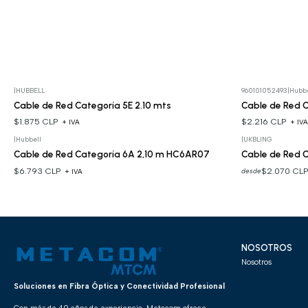
|
HUBBELL
960101052493
|
Hubbe
Cable de Red Categoría 5E 2.10 mts
Cable de Red C
$1.875 CLP
$2.216 CLP
+ IVA
+ IV
|
Hubbell
|
UKBLING
Cable de Red Categoría 6A 2,10 m HC6AR07
Cable de Red C
$6.793 CLP
$2.070 CL
desde
+ IVA
NOSOTROS
Nosotros
Soluciones en Fibra Óptica y Conectividad Profesional