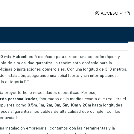
egoría 5E 3,10 mts
ACCESO
egoría 5E 3,10 mts
Agregar al Carro
10 mts Hubbell
está diseñado para ofrecer una conexión rápida y
ble de alta calidad garantiza un rendimiento confiable para la
ficinas o instalaciones comerciales. Con una longitud de 3.10 metros,
 de instalación, asegurando una señal fuerte y sin interrupciones,
la categoría 5E.
a proyecto tiene necesidades específicas. Por eso,
ords personalizados
, fabricados en la medida exacta que requiera el
populares como
0.5m, 1m, 2m, 3m, 5m, 10m y 20m
hasta longitudes
 escala, garantizamos cables de alta calidad que cumplen con los
ectividad.
a instalación empresarial, contamos con las herramientas y la