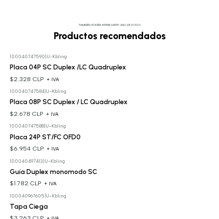
TAMBIÉN PODRÍA INTERESARTE UNO DE ESTOS
Productos recomendados
100040747590
|
U-Kbling
Placa 04P SC Duplex /LC Quadruplex
$2.328 CLP
+ IVA
100040747584
|
U-Kbling
Placa 08P SC Duplex / LC Quadruplex
$2.678 CLP
+ IVA
100040747588
|
U-Kbling
Placa 24P ST/FC OFD0
$6.954 CLP
+ IVA
100040497413
|
U-Kbling
Guía Duplex monomodo SC
$1.782 CLP
+ IVA
100040967605
|
U-Kbling
Tapa Ciega
$3.263 CLP
+ IVA