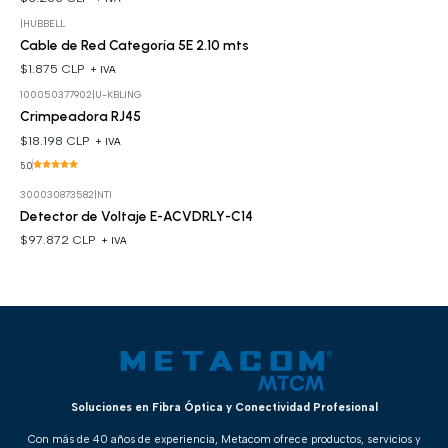
|
HUBBELL
Cable de Red Categoría 5E 2.10 mts
$1.875 CLP
+ IVA
100050377902
|
U-KBLING
Crimpeadora RJ45
$18.198 CLP
+ IVA
5.0
300030873582
|
NTI
Detector de Voltaje E-ACVDRLY-C14
$97.872 CLP
+ IVA
Soluciones en Fibra Óptica y Conectividad Profesional
Con más de 40 años de experiencia, Metacom ofrece productos, servicios y