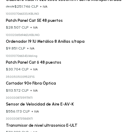
$251.746 CLP
desde
+ IVA
100010706633
|
UKBLING
Patch Panel Cat 5E 48 puertos
$28.507 CLP
+ IVA
100020656946
|
UKBLING
Ordenador 19 1U Metálico 8 Anillas s/tapa
$9.851 CLP
+ IVA
100010706634
|
Ukbling
Patch Panel Cat 6 48 puestos
$30.704 CLP
+ IVA
350050500952
|
FIS
Cortador 90º Fibra Óptica
$113.572 CLP
+ IVA
300030873597
|
NTI
Sensor de Velocidad de Aire E-AV-K
$556.173 CLP
+ IVA
300030873584
|
NTI
Transmisor de nivel ultrasonico E-ULT