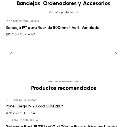
Bandejas, Ordenadores y Accesorios
Ver más productos
100020136845
|
U-KBLING
Bandeja 19'' para Rack de 800mm 4 Vert. Ventilada
$15.554 CLP
+ IVA
TAMBIÉN PODRÍA INTERESARTE UNO DE ESTOS
Productos recomendados
150020685283
|
Panduit
Panel Ciego 19 2U cod.CPAF2BLY
$70.621 CLP
+ IVA
100080488273
|
U-Kbling
Gabinete Rack 19 32U x600 x800mm Puerta Microperforada