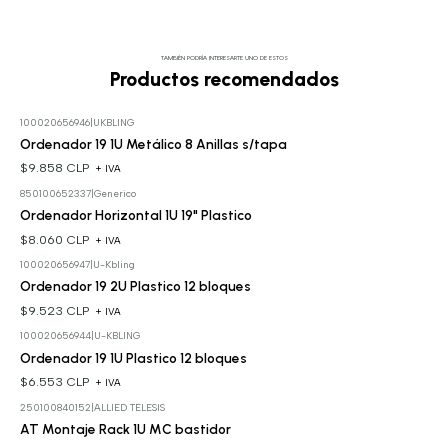
TAMBIÉN PODRÍA INTERESARTE UNO DE ESTOS
Productos recomendados
100020656946
|
UKBLING
Ordenador 19 1U Metálico 8 Anillas s/tapa
$9.858 CLP
+ IVA
850100652337
|
Generico
Ordenador Horizontal 1U 19" Plastico
$8.060 CLP
+ IVA
100020656947
|
U-Kbling
Ordenador 19 2U Plastico 12 bloques
$9.523 CLP
+ IVA
100020656944
|
U-KBLING
Ordenador 19 1U Plastico 12 bloques
$6.553 CLP
+ IVA
250100840152
|
ALLIED TELESIS
AT Montaje Rack 1U MC bastidor