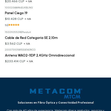
$20.466 CLP
+ IVA
100020686964
|
UKBLING
Panel Ciego 19
$10.428 CLP
+ IVA
5.0
150011055018
|
Panduit
Cable de Red Categoría 5E 2,10m
$3.562 CLP
+ IVA
200070105815
|
GENERICO
Antena WAO2-11DP 2,4GHz Omnidireccional
$233.414 CLP
+ IVA
Soluciones en Fibra Óptica y Conectividad Profesional
Con más de 40 años de experiencia, Metacom ofrece productos, servicios y