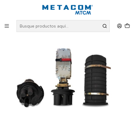
Inicio
PRODUCTOS
Fibra Óptica
Mufas para Fibra Óptica
Mufa tipo domo 144P