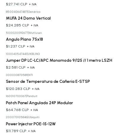
$27.741 CLP
+ IVA
850040647487
|
Genérico
Agotado
MUFA 24 Domo Vertical
$24.285 CLP
+ IVA
500020092677
|
Mutlusan
Angulo Plano 75x18
$1.237 CLP
+ IVA
100040547441
|
UKBLING
Jumper DP LC-LC/APC Monomodo 9/125 // 1 metro LSZH
$2.581 CLP
+ IVA
300030873589
|
NTI
Sensor de Temperatura de Cañería E-STSP
$120.283 CLP
+ IVA
160010703067
|
Panduit
Patch Panel Angulado 24P Modular
$64.768 CLP
+ IVA
200070105846
|
Ubiquiti
Power Injector POE-15-12W
$11.789 CLP
+ IVA