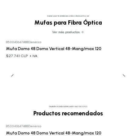
PUEDE QUE TE INTERESEN OTROS PRODUCTOS DE
Mufas para Fibra Óptica
Ver más productos
850040647488
|
Genérico
Mufa Domo 48 Domo Vertical 48-Mang/max 120
$27.741 CLP
+ IVA
TAMBIÉN PODRÍA INTERESARTE UNO DE ESTOS
Productos recomendados
850040647488
|
Genérico
Mufa Domo 48 Domo Vertical 48-Mang/max 120