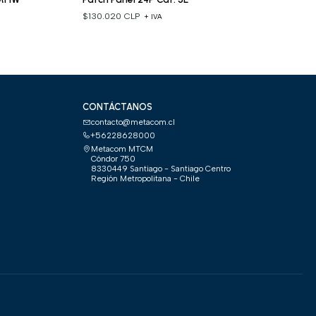
$130.020 CLP
+ IVA
CONTÁCTANOS
contacto@metacom.cl
+56228628000
Metacom MTCM
Cóndor 750
8330449 Santiago - Santiago Centro
Región Metropolitana - Chile