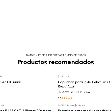
TAMBIÉN PODRÍA INTERESARTE UNO DE ESTOS
Productos recomendados
ELL
|
UKBLING
ueo ( 10 unid)
Capuchón para Rj 45 Color: Gris /
Rojo / Azul
$2.573 CLP
desde
+ IVA
5.0
ING
960100442464
|
Hubbell
a RJ 45 CAT. 6 Blanco 90° para
Faceplate para modulo station 