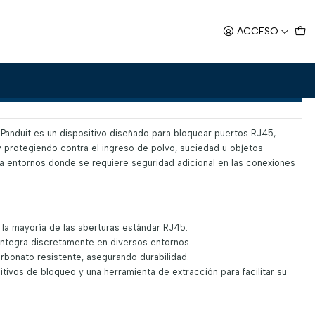
ueo Blanco -
ACCESO
o Blanco -
Agregar al Carro
Panduit es un dispositivo diseñado para bloquear puertos RJ45,
 protegiendo contra el ingreso de polvo, suciedad u objetos
ra entornos donde se requiere seguridad adicional en las conexiones
la mayoría de las aberturas estándar RJ45.
ntegra discretamente en diversos entornos.
rbonato resistente, asegurando durabilidad.
tivos de bloqueo y una herramienta de extracción para facilitar su