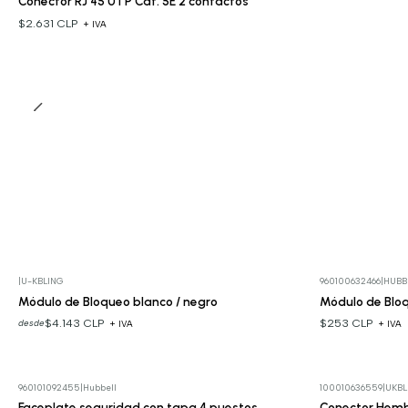
Conector RJ 45 UTP Cat. 5E 2 contactos
$2.631 CLP
+ IVA
|
U-KBLING
960100632466
|
HUBB
Módulo de Bloqueo blanco / negro
Módulo de Bloq
$4.143 CLP
$253 CLP
desde
+ IVA
+ IVA
960101092455
|
Hubbell
100010636559
|
UKBL
Faceplate seguridad con tapa 4 puestos
Conector Hembr