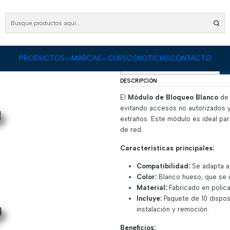
DUCTOS
Cableado Estructurado
Conectores, Módulos y Faceplate
Módulo de Bloq
Módulo de Bloque
|
PRODUCTOS
MARCAS
CURSOS
NOTICIAS
CONTACTO
Cantidad
DESCRIPCIÓN
El
Módulo de Bloqueo Blanco
de 
evitando accesos no autorizados y
extraños. Este módulo es ideal pa
de red.
Características principales:
Compatibilidad:
Se adapta a 
Color:
Blanco hueso, que se i
Material:
Fabricado en polica
Incluye:
Paquete de 10 disposi
instalación y remoción.
Beneficios: