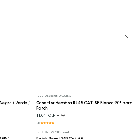
100010636556
|
UKBLING
 Negro / Verde /
Conector Hembra RJ 45 CAT. 5E Blanco 90° para
Patch
$1.041 CLP
+ IVA
5.0
150010704977
|
Panduit
IMF1W
Patch Panel 24P Cat. 5E