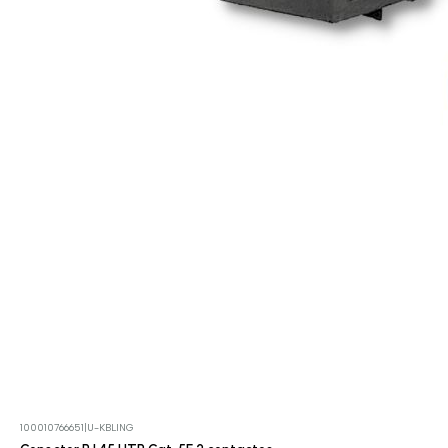
100010766651
|
U-KBLING