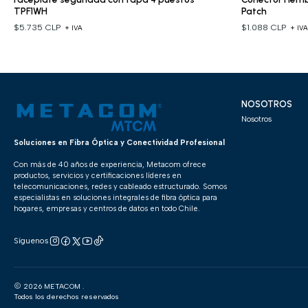
TPF1WH
Patch
$5.735 CLP
$1.088 CLP
+ IVA
+ IV
NOSOTROS
Nosotros
Soluciones en Fibra Óptica y Conectividad Profesional
Con más de 40 años de experiencia, Metacom ofrece
productos, servicios y certificaciones líderes en
telecomunicaciones, redes y cableado estructurado. Somos
especialistas en soluciones integrales de fibra óptica para
hogares, empresas y centros de datos en todo Chile.
Síguenos
2026 METACOM .
Todos los derechos reservados