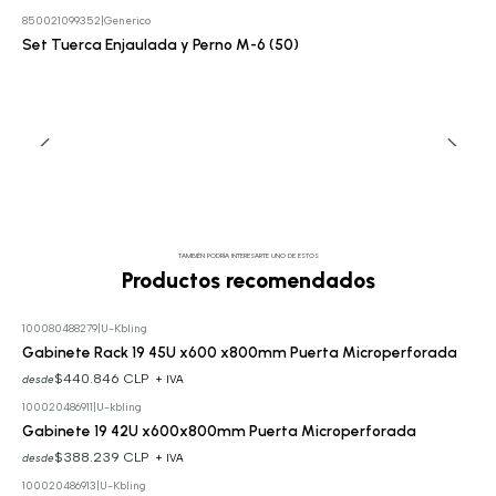
850021099352
|
Generico
Cotizar
Set Tuerca Enjaulada y Perno M-6 (50)
TAMBIÉN PODRÍA INTERESARTE UNO DE ESTOS
Productos recomendados
100080488279
|
U-Kbling
Gabinete Rack 19 45U x600 x800mm Puerta Microperforada
$440.846 CLP
desde
+ IVA
100020486911
|
U-kbling
Gabinete 19 42U x600x800mm Puerta Microperforada
$388.239 CLP
desde
+ IVA
100020486913
|
U-Kbling