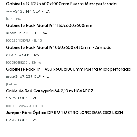
Gabinete 19 42U x600x1000mm Puerta Microperforada
$430.144 CLP
desde
+ IVA
|
U-KBLING
Gabinete Rack Mural 19´´ 15Ux600x600mm
$121.521 CLP
desde
+ IVA
100020486899
|
U-KBLING
Gabinete Rack Mural 19" 06Ux600x450mm - Armado
$73.723 CLP
+ IVA
100080488275
|
U-Kbling
Gabinete Rack 19´´ 45U x600x1000mm Puerta Microperforada
$467.239 CLP
desde
+ IVA
|
Hubbell
Cable de Red Categoría 6A 2,10 m HC6AR07
$6.798 CLP
+ IVA
100100549245
|
U-KBLING
Jumper Fibra Óptica DP SM 1 METRO LC/FC 3MM OS2 LSZH
$2.378 CLP
+ IVA