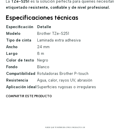
La
TZe-S251
es la solución perfecta para quienes necesitan
etiquetado resistente, confiable y de nivel profesional.
Especificaciones técnicas
Especificación
Detalle
Modelo
Brother TZe-S251
Tipo de cinta
Laminada extra adhesiva
Ancho
24 mm
Largo
8 m
Color de texto
Negro
Fondo
Blanco
Compatibilidad
Rotuladoras Brother P-touch
Resistencia
Agua, calor, rayos UV, abrasión
Aplicación ideal
Superficies rugosas o irregulares
COMPARTIR ESTE PRODUCTO
PUEDE QUE TE INTERESEN OTROS PRODUCTOS DE