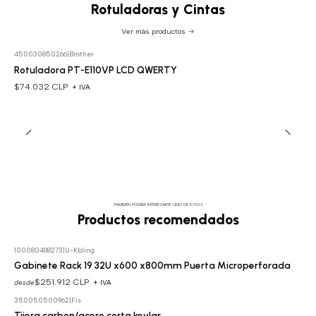
Rotuladoras y Cintas
Ver más productos
450030850266
|
Brother
Rotuladora PT-E110VP LCD QWERTY
$74.032 CLP
+ IVA
TAMBIÉN PODRÍA INTERESARTE UNO DE ESTOS
Productos recomendados
100080488273
|
U-Kbling
Gabinete Rack 19 32U x600 x800mm Puerta Microperforada
$251.912 CLP
desde
+ IVA
350050500962
|
Fis
Tijera carbon/acero corta kevlar