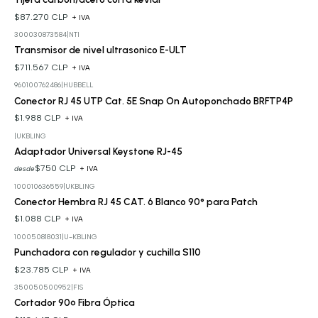
$87.270 CLP
+ IVA
300030873584
|
NTI
Transmisor de nivel ultrasonico E-ULT
$711.567 CLP
+ IVA
960100762486
|
HUBBELL
Conector RJ 45 UTP Cat. 5E Snap On Autoponchado BRFTP4P
$1.988 CLP
+ IVA
|
UKBLING
Adaptador Universal Keystone RJ-45
$750 CLP
desde
+ IVA
100010636559
|
UKBLING
Conector Hembra RJ 45 CAT. 6 Blanco 90° para Patch
$1.088 CLP
+ IVA
100050818031
|
U-KBLING
Punchadora con regulador y cuchilla S110
$23.785 CLP
+ IVA
350050500952
|
FIS
Cortador 90º Fibra Óptica