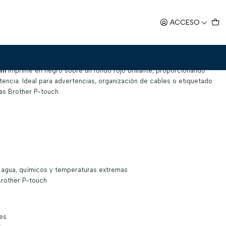
o sobre Rojo
ACCESO
mm Negro sobre Rojo
mm
imprime en negro sobre un fondo rojo brillante, proporcionando
stencia. Ideal para advertencias, organización de cables o etiquetado
as Brother P-touch.
n, agua, químicos y temperaturas extremas
rother P-touch
es