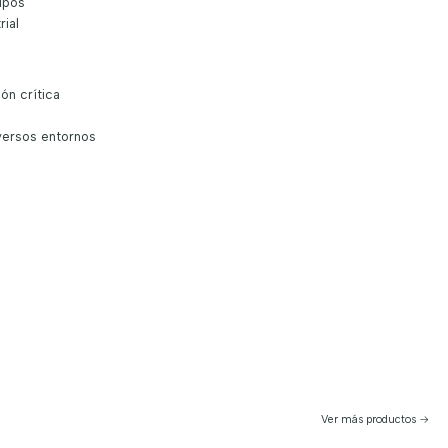
ipos
rial
ión crítica
iversos entornos
Ver más productos