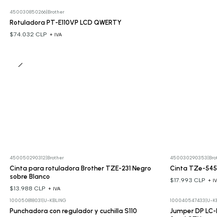
450030850266
|
Brother
Rotuladora PT-E110VP LCD QWERTY
$74.032 CLP
+ IVA
450050290312
|
Brother
450030290353
|
Bro
Cinta para rotuladora Brother TZE-231 Negro
Cinta TZe-545
sobre Blanco
$17.993 CLP
+ I
$13.988 CLP
+ IVA
100050818031
|
U-KBLING
100040547433
|
U-K
Punchadora con regulador y cuchilla S110
Jumper DP LC