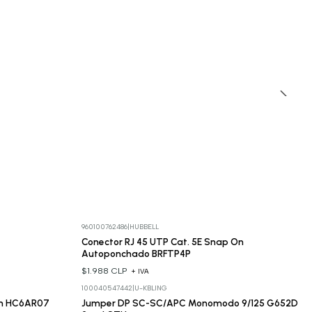
960100762486
|
HUBBELL
Conector RJ 45 UTP Cat. 5E Snap On
Autoponchado BRFTP4P
$1.988 CLP
+ IVA
100040547442
|
U-KBLING
 m HC6AR07
Jumper DP SC-SC/APC Monomodo 9/125 G652D