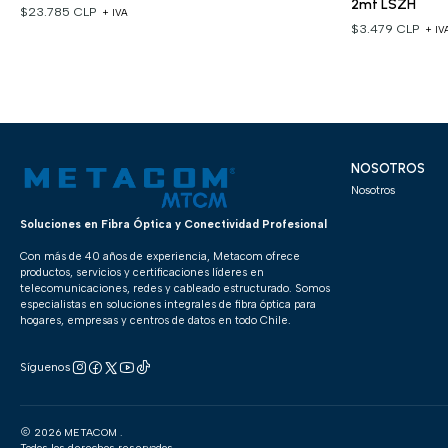
2mt LSZH
$23.785 CLP
+ IVA
$3.479 CLP
+ IV
NOSOTROS
Nosotros
Soluciones en Fibra Óptica y Conectividad Profesional
Con más de 40 años de experiencia, Metacom ofrece
productos, servicios y certificaciones líderes en
telecomunicaciones, redes y cableado estructurado. Somos
especialistas en soluciones integrales de fibra óptica para
hogares, empresas y centros de datos en todo Chile.
Síguenos
2026 METACOM .
Todos los derechos reservados