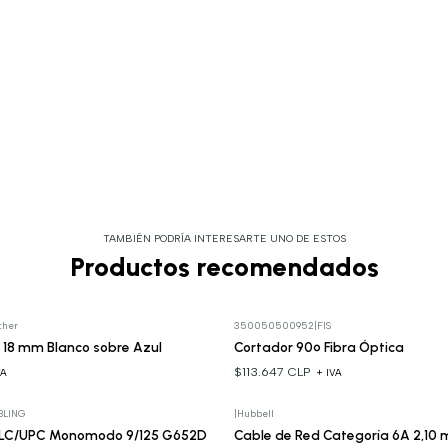
TAMBIÉN PODRÍA INTERESARTE UNO DE ESTOS
Productos recomendados
ther
350050500952
|
FIS
 18 mm Blanco sobre Azul
Cortador 90º Fibra Óptica
$113.647 CLP
VA
+ IVA
BLING
|
Hubbell
-LC/UPC Monomodo 9/125 G652D
Cable de Red Categoría 6A 2,10