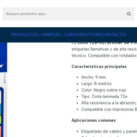
DUCTOS
Conectividad Organizada
Rotuladoras y Cintas
Cinta TZe-421 9 mm Negr
Cinta TZe-421 9 
|
DESCRIPCIÓN
PRODUCTOS
MARCAS
CURSOS
NOTICIAS
CONTACTO
La
Cinta TZe-421 Brother de 9 
etiquetas llamativas y de alta resi
técnico. Compatible con rotulador
Características principales
Ancho: 9 mm
Largo: 8 metros
Color: Negro sobre rojo
Tipo: Cinta laminada TZe
Alta resistencia a la abrasió
Compatible con impresoras B
Aplicaciones comunes
Etiquetado de cables y panel