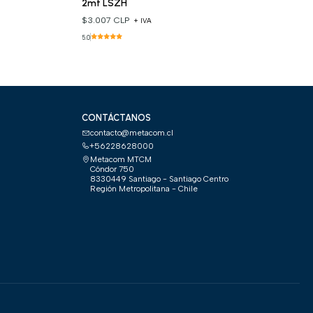
2mt LSZH
$3.007 CLP
+ IVA
5.0
CONTÁCTANOS
contacto@metacom.cl
+56228628000
Metacom MTCM
Cóndor 750
8330449 Santiago - Santiago Centro
Región Metropolitana - Chile