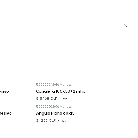
500020242686
|
Mutlusan
esivo
Canaleta 100x50 (2 mts)
$15.168 CLP
+ IVA
500020092676
|
Mutlusan
hesivo
Angulo Plano 60x15
$1.237 CLP
+ IVA