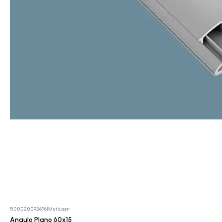
500020092676
|
Mutlusan
Angulo Plano 60x15