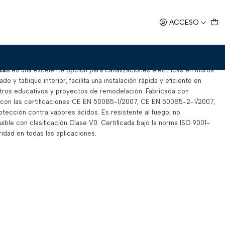
 60x15 (2 mts)
ACCESO
2 mts)
san
es una excelente opción para canalizaciones eléctricas en muros
o y tabique interior, facilita una instalación rápida y eficiente en
entros educativos y proyectos de remodelación. Fabricada con
e con las certificaciones CE EN 50085-1/2007, CE EN 50085-2-1/2007,
tección contra vapores ácidos. Es resistente al fuego, no
ible con clasificación Clase V0. Certificada bajo la norma ISO 9001-
ridad en todas las aplicaciones.