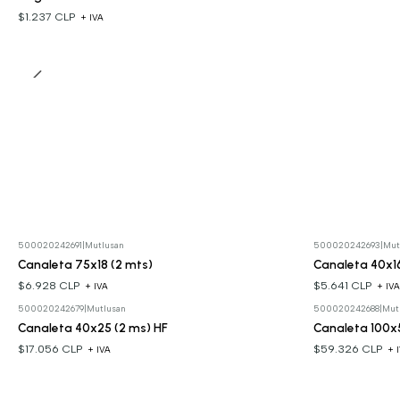
$1.237 CLP
+ IVA
500020242691
|
Mutlusan
500020242693
|
Mut
Canaleta 75x18 (2 mts)
Canaleta 40x16
$6.928 CLP
$5.641 CLP
+ IVA
+ IV
500020242679
|
Mutlusan
500020242688
|
Mut
Canaleta 40x25 (2 ms) HF
Canaleta 100x5
$17.056 CLP
$59.326 CLP
+ IVA
+ 