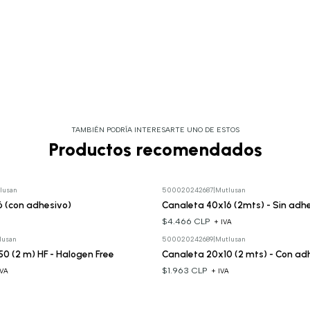
TAMBIÉN PODRÍA INTERESARTE UNO DE ESTOS
Productos recomendados
lusan
500020242687
|
Mutlusan
 (con adhesivo)
Canaleta 40x16 (2mts) - Sin adh
$4.466 CLP
A
+ IVA
lusan
500020242689
|
Mutlusan
0 (2 m) HF - Halogen Free
Canaleta 20x10 (2 mts) - Con ad
$1.963 CLP
IVA
+ IVA