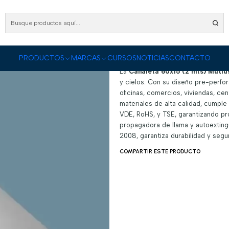
CTOS
Conectividad Organizada
Canalización
Canalización Linea 60x15
Canaleta
Canaleta 60x15 (
|
DESCRIPCIÓN
PRODUCTOS
MARCAS
CURSOS
NOTICIAS
CONTACTO
La
Canaleta 60x15 (2 mts) Mutlu
y cielos. Con su diseño pre-perforad
oficinas, comercios, viviendas, c
materiales de alta calidad, cumpl
VDE, RoHS, y TSE, garantizando pro
propagadora de llama y autoextingu
2008, garantiza durabilidad y segu
COMPARTIR ESTE PRODUCTO